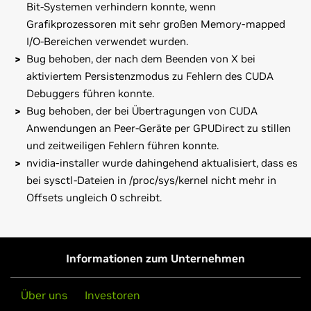
Bit-Systemen verhindern konnte, wenn
Grafikprozessoren mit sehr großen Memory-mapped
I/O-Bereichen verwendet wurden.
Bug behoben, der nach dem Beenden von X bei
aktiviertem Persistenzmodus zu Fehlern des CUDA
Debuggers führen konnte.
Bug behoben, der bei Übertragungen von CUDA
Anwendungen an Peer-Geräte per GPUDirect zu stillen
und zeitweiligen Fehlern führen konnte.
nvidia-installer wurde dahingehend aktualisiert, dass es
bei sysctl-Dateien in /proc/sys/kernel nicht mehr in
Offsets ungleich 0 schreibt.
GeForce
900 Series
Bei dieser Version bekannte Probleme:
GeForce
GTX 980,
GeForce
GTX 970
* Die Rückkehr aus einem Stand-by-Modus erfolgt bei
manchen Konfigurationen mit einer GeForce-GTX-9xx-
GeForce
900M Series (Notebooks)
Informationen zum Unternehmen
Grafikkarte möglicherweise nicht zuverlässig.
GeForce
GTX 980M,
GeForce
GTX 970M
Über uns
Investoren
GeForce
800M Series (Notebooks)
Beachten Sie, dass viele Linux Distributionen eigene Pakete