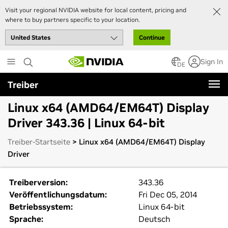
Visit your regional NVIDIA website for local content, pricing and
where to buy partners specific to your location.
Continue
Skip
Sign In
to
DE
main
Treiber
content
Linux x64 (AMD64/EM64T) Display
Driver 343.36 | Linux 64-bit
Treiber-Startseite
> Linux x64 (AMD64/EM64T) Display
Driver
Treiberversion:
343.36
Veröffentlichungsdatum:
Fri Dec 05, 2014
Betriebssystem:
Linux 64-bit
Sprache:
Deutsch