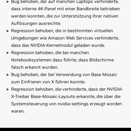
Bug behoben, der auf manchen Laptops verhinderte,
dass interne 4K-Panel mit einer Bandbreite betrieben
werden konnten, die zur Unterstützung ihrer nativen
Auflösungen ausreichte.
Regression behoben, die in bestimmten virtuellen
Umgebungen wie Amazon Web Services verhinderte,
dass das NVIDIA-Kernelmodul geladen wurde.
Regression behoben, die bei manchen
Notebooksystemen dazu führte, dass Bildschirme
falsch erkannt wurden.
Bug behoben, der bei Verwendung von Base Mosaic
zum Einfrieren von X führen konnte.
Regression behoben, die verhinderte, dass der NVIDIA-
X-Treiber Base-Mosaic-Layouts erkannte, die über die
Systemsteuerung von nvidia-settings erzeugt worden
waren.
GeForce
900 Series
Bei dieser Version bekannte Probleme:
GeForce
GTX 980,
GeForce
GTX 970
* Die Rückkehr aus einem Stand-by-Modus erfolgt bei