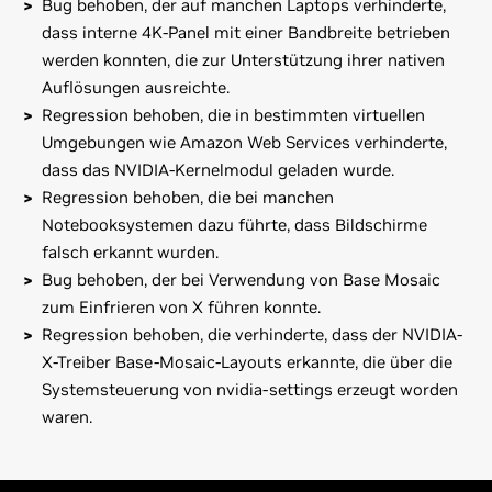
Bug behoben, der auf manchen Laptops verhinderte,
dass interne 4K-Panel mit einer Bandbreite betrieben
werden konnten, die zur Unterstützung ihrer nativen
Auflösungen ausreichte.
Regression behoben, die in bestimmten virtuellen
Umgebungen wie Amazon Web Services verhinderte,
dass das NVIDIA-Kernelmodul geladen wurde.
Regression behoben, die bei manchen
Notebooksystemen dazu führte, dass Bildschirme
falsch erkannt wurden.
Bug behoben, der bei Verwendung von Base Mosaic
zum Einfrieren von X führen konnte.
Regression behoben, die verhinderte, dass der NVIDIA-
X-Treiber Base-Mosaic-Layouts erkannte, die über die
Systemsteuerung von nvidia-settings erzeugt worden
waren.
GeForce
900 Series
Bei dieser Version bekannte Probleme:
GeForce
GTX 980,
GeForce
GTX 970
* Die Rückkehr aus einem Stand-by-Modus erfolgt bei