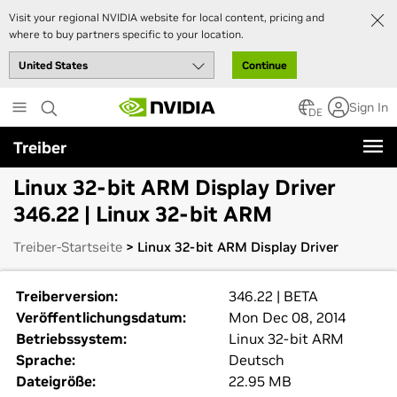
Visit your regional NVIDIA website for local content, pricing and
where to buy partners specific to your location.
Continue
Skip
Sign In
to
DE
main
Treiber
content
Linux 32-bit ARM Display Driver
346.22 | Linux 32-bit ARM
Treiber-Startseite
> Linux 32-bit ARM Display Driver
Treiberversion:
346.22 | BETA
Veröffentlichungsdatum:
Mon Dec 08, 2014
Betriebssystem:
Linux 32-bit ARM
Sprache:
Deutsch
Dateigröße:
22.95 MB