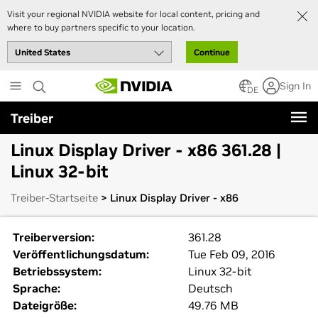
Visit your regional NVIDIA website for local content, pricing and
where to buy partners specific to your location.
Continue
Skip
Sign In
to
DE
main
Treiber
content
Linux Display Driver - x86 361.28 |
Linux 32-bit
Treiber-Startseite
> Linux Display Driver - x86
Treiberversion:
361.28
Veröffentlichungsdatum:
Tue Feb 09, 2016
Betriebssystem:
Linux 32-bit
Sprache:
Deutsch
Dateigröße:
49.76 MB