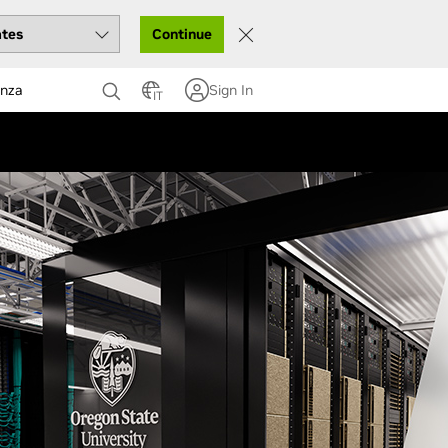
Continue
enza
Sign In
IT