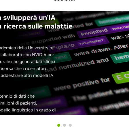
 svilupperà un'IA
a ricerca sulle malattie
cademico della University of
 collaborato con NVIDIA per
urale che genera dati clinici
risorsa che i ricercatori
 addestrare altri modelli IA
ennio di dati che
milioni di pazienti,
ello linguistico in grado di
 dei pazienti. Il modello con 5
 il più grande generatore di