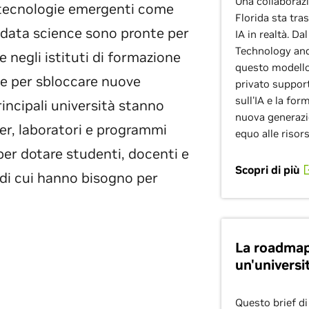
Una collaborazi
 tecnologie emergenti come
Florida sta tra
 la data science sono pronte per
IA in realtà. Da
Technology and
e negli istituti di formazione
questo modello
ave per sbloccare nuove
privato support
sull'IA e la for
rincipali università stanno
nuova generazi
r, laboratori e programmi
equo alle risors
per dotare studenti, docenti e
Scopri di più
 di cui hanno bisogno per
La roadmap
un'universi
Questo brief di 