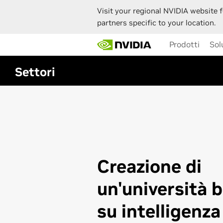
Visit your regional NVIDIA website f
partners specific to your location.
Skip
Prodotti
Sol
to
main
content
Settori
Creazione di
un'università 
su intelligenza