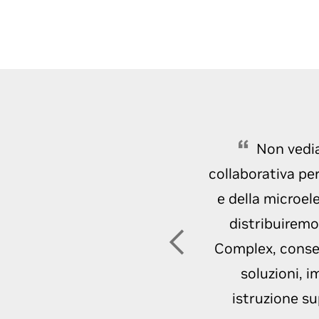
linguaggio nel settore 
Leggi il blog
Immergiti nella ses
Non vedia
collaborativa per
e della microel
distribuirem
Complex, consen
soluzioni, i
istruzione su