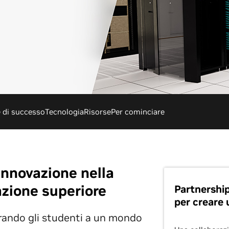
e di successo
Tecnologia
Risorse
Per cominciare
'innovazione nella
azione superiore
Partnership
per creare 
rando gli studenti a un mondo