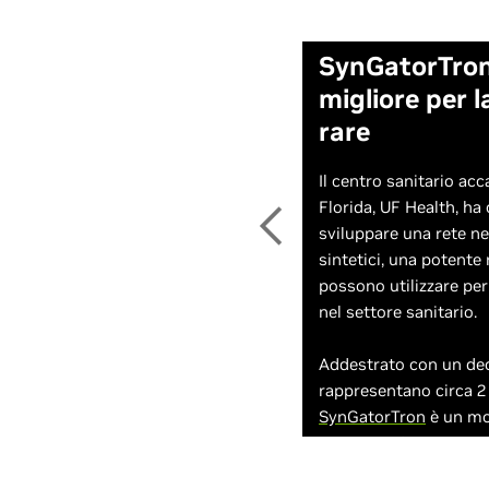
SynGatorTron
migliore per l
rare
Il centro sanitario ac
Florida, UF Health, ha
sviluppare una rete ne
sintetici, una potente 
possono utilizzare per
nel settore sanitario.
Addestrato con un dec
rappresentano circa 2 
SynGatorTron
è un mod
creare profili sintetici
miliardi di parametri è