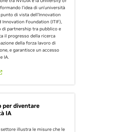
one tra NVIDIA e la University of
sformando l'idea di un'università
l punto di vista dell'Innovation
 Innovation Foundation (ITIF),
 di partnership tra pubblico e
a il progresso della ricerca
mazione della forza lavoro di
one, e garantisce un accesso
e IA.
 per diventare
tà IA
settore illustra le misure che le