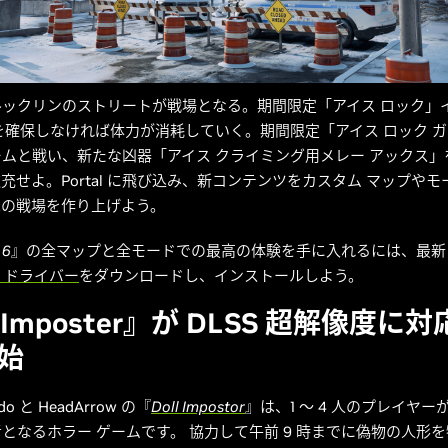
ルックリンのストリートが戦場となる。期間限定「アイス ロック」
を確保しなければ体力が消耗していく。期間限定「アイス ロック 
ムと戦い、新たな凶器「アイス クライミング用メレー アックス」
充せよ。Portal に飛び込み、新コンテンツをカスタム マップや
二の戦場を作り上げよう。
 6
』の全マップと全モードでの最高の体験を手に入れるには、最
dy ドライバー
をダウンロードし、インストールしよう。
l Imposter』が DLSS 超解像度に
始
ardo と HeadArrow の『
Doll Impostor
』は、1 ～ 4 人のプレイヤ
となるホラー ゲームです。 協力して午前 9 時までに偽物の人形