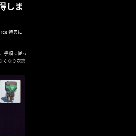
を獲得しま
orce 特典
に
し、手順に従っ
特典はなくなり次第