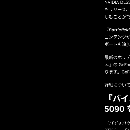
NVIDIA DLS
もリリース、ま
しむことが
『
Battlefield
コンテンツ
ポートも追
最新のホリデ
ム
』の GeFo
ります。GeF
詳細につい
『バイオ
509
『
バイオハザ