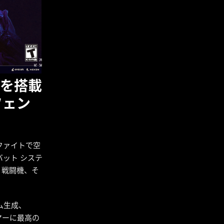
 を搭載
フェン
ファイトで空
ット システ
、戦闘機、そ
ーム生成、
ゲーマーに最高の