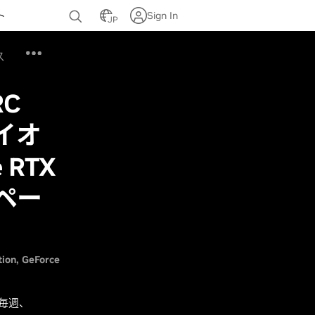
ト
Sign In
JP
ス
C
バイオ
 RTX
ンペー
tion
GeForce
に毎週、