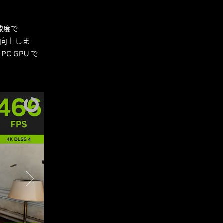
解像度で
向上しま
PC GPU で