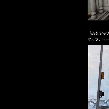
『
Battlefield
マップ、モ