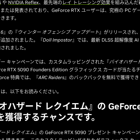
S
や
NVIDIA Reflex
、最先端の
レイ トレーシング効果
を組み込んだ
たは発表されており、GeForce RTX ユーザーは、究極の PC 
できます。
 6
』の『
ウィンター オフェンシブ アップデート
』がリリースされ
が追加されました。『
Doll Impostor
』では、最新 DLSS 超解像度 A
加されました。
ー キャンペーンでは、カスタムラッピングされた『
バイオハザード
rce RTX 5090 Founders Edition グラフィックス カードが当
orce 特典では、『
ARC Raiders
』のバックパックを無料で獲得でき
ては、以下をお読みください。
ハザード レクイエム』の GeForce
0 を獲得するチャンスです。
ード レクイエム
』の GeForce RTX 5090 プレゼント キャンペ