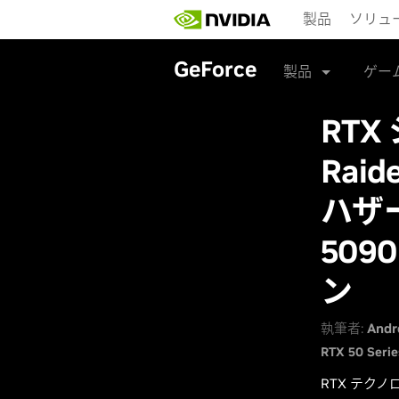
Skip
製品
ソリュ
to
main
content
GeForce
製品
ゲー
RT
Rai
ハザー
50
ン
執筆者:
Andr
RTX 50 Serie
RTX テク