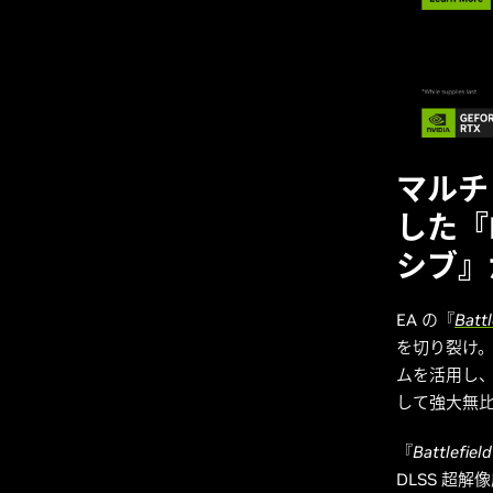
マルチ
した『B
シブ』
EA の『
Battl
を切り裂け。
ムを活用し
して強大無
『
Battlefield
DLSS 超解像