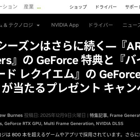
ーション
産業
…
ショップ
ドライバー
サポー
NVIDIA App
ム & テクノロジ
ドライバー
ニュー
X シーズンはさらに続く―『AR
ders』の GeForce 特典と『
ド レクイエム』の GeForce
90 が当たるプレゼント キャ
ew Burnes
投稿日: 2025年12月9日火曜日 |
特集記事
Frame Genera
s
GeForce RTX GPU
Multi Frame Generation
NVIDIA DLSS
ノロジは 800 本を超えるゲームやアプリで採用されています。さら