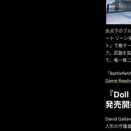
氷点下のブ
ート ゾーン
ト」で敵チー
ク。武器を拡
て、唯一無
『
Battlefield
Game Rea
『Dol
発売開
David Gall
人形の守護者