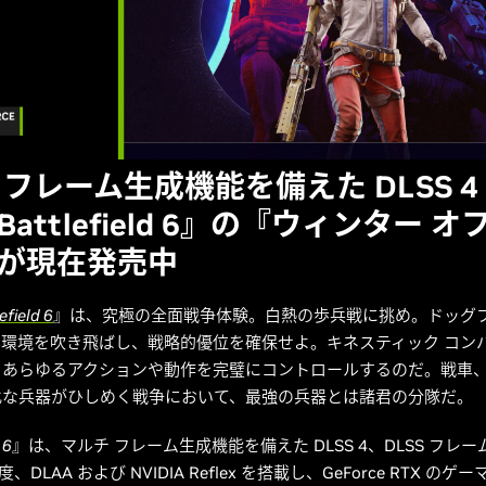
 フレーム生成機能を備えた DLSS 4
attlefield 6』の『ウィンター オ
が現在発売中
efield 6
』は、究極の全面戦争体験。白熱の歩兵戦に挑め。ドッグ
環境を吹き飛ばし、戦略的優位を確保せよ。キネスティック コンバ
、あらゆるアクションや動作を完璧にコントロールするのだ。戦車
比な兵器がひしめく戦争において、最強の兵器とは諸君の分隊だ。
 6
』は、マルチ フレーム生成機能を備えた DLSS 4、DLSS フレ
度、DLAA および NVIDIA Reflex を搭載し、GeForce RTX の