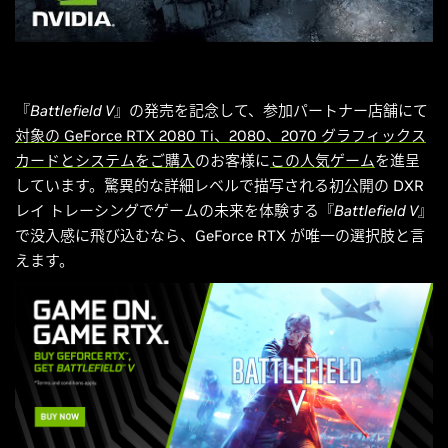
『
Battlefield V
』の発売を記念して、参加パートナー店舗にて
対象の GeForce RTX 2080 Ti、2080、2070 グラフィックス
カードとシステムをご購入
のお客様に
この人気ゲーム
を進呈
しています。驚異的な詳細レベルで描写される初公開の DXR
レイ トレーシングでゲームの未来を体験する『
Battlefield V
』
で没入感に飛び込むなら、GeForce RTX が唯一の選択肢と言
えます。