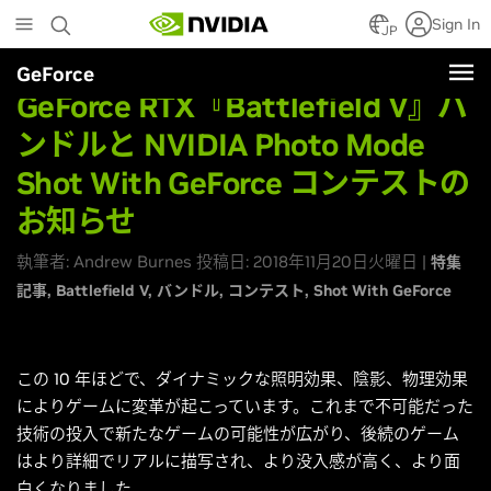
Skip
Sign In
to
JP
main
GeForce
content
GeForce RTX『Battlefield V』バ
ンドルと NVIDIA Photo Mode
Shot With GeForce コンテストの
お知らせ
執筆者: Andrew Burnes 投稿日: 2018年11月20日火曜日 |
特集
記事
Battlefield V
バンドル
コンテスト
Shot With GeForce
この 10 年ほどで、ダイナミックな照明効果、陰影、物理効果
によりゲームに変革が起こっています。これまで不可能だった
技術の投入で新たなゲームの可能性が広がり、後続のゲーム
はより詳細でリアルに描写され、より没入感が高く、より面
白くなりました。