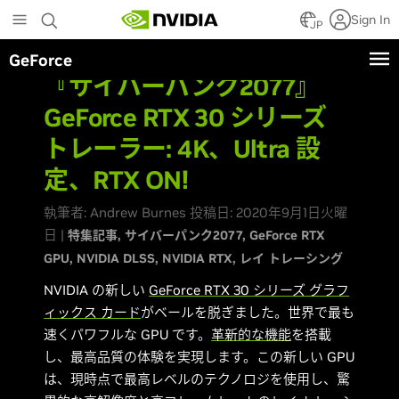
Skip
Sign In
to
JP
main
GeForce
content
『サイバーパンク2077』
GeForce RTX 30 シリーズ
トレーラー: 4K、Ultra 設
定、RTX ON!
執筆者: Andrew Burnes 投稿日: 2020年9月1日火曜
日 |
特集記事
サイバーパンク2077
GeForce RTX
GPU
NVIDIA DLSS
NVIDIA RTX
レイ トレーシング
NVIDIA の新しい
GeForce RTX 30 シリーズ グラフ
ィックス カード
がベールを脱ぎました。世界で最も
速くパワフルな GPU です。
革新的な機能
を搭載
し、最高品質の体験を実現します。この新しい GPU
は、現時点で最高レベルのテクノロジを使用し、驚