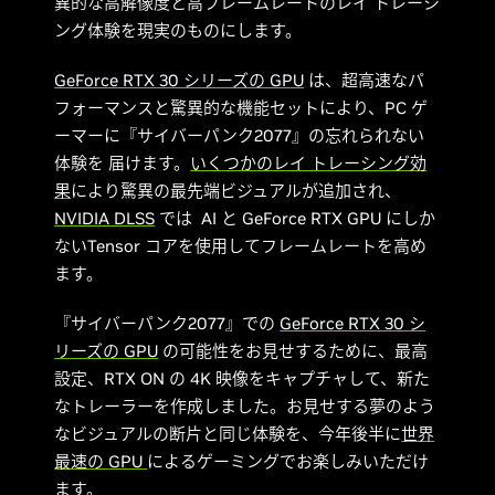
異的な高解像度と高フレームレートのレイ トレーシ
ング体験を現実のものにします。
GeForce RTX 30 シリーズの GPU
は、超高速なパ
フォーマンスと驚異的な機能セットにより、PC ゲ
ーマーに『サイバーパンク2077』の忘れられない
体験を 届けます。
いくつかのレイ トレーシング効
果
により驚異の最先端ビジュアルが追加され、
NVIDIA DLSS
では AI と GeForce RTX GPU にしか
ないTensor コアを使用してフレームレートを高め
ます。
『サイバーパンク2077』での
GeForce RTX 30 シ
リーズの GPU
の可能性をお見せするために、最高
設定、RTX ON の 4K 映像をキャプチャして、新た
なトレーラーを作成しました。お見せする夢のよう
なビジュアルの断片と同じ体験を、今年後半に
世界
最速の
GPU
によるゲーミングでお楽しみいただけ
ます。