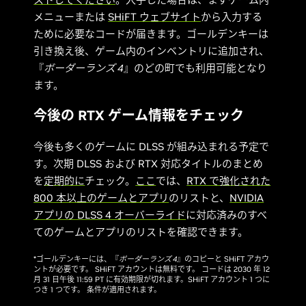
メニューまたは
SHiFT ウェブサイト
から入力する
ために必要なコードが届きます。ゴールデンキーは
引き換え後、ゲーム内のインベントリに追加され、
『
ボーダーランズ 4
』のどの町でも利用可能となり
ます。
今後の RTX ゲーム情報をチェック
今後も多くのゲームに DLSS が組み込まれる予定で
す。次期 DLSS および RTX 対応タイトルのまとめ
を
定期的に
チェック。
ここ
では、
RTX で強化された
800 本以上のゲームとアプリ
のリストと、
NVIDIA
アプリの DLSS 4 オーバーライド
に対応済みのすべ
てのゲームとアプリのリストを確認できます。
*ゴールデンキーには、『
ボーダーランズ 4
』のコピーと SHiFT アカウ
ントが必要です。 SHiFT アカウントは無料です。 コードは 2030 年 12
月 31 日午後 11:59 PT に有効期限が切れます。SHiFT アカウント 1 つに
つき 1 つです。 条件が適用されます。