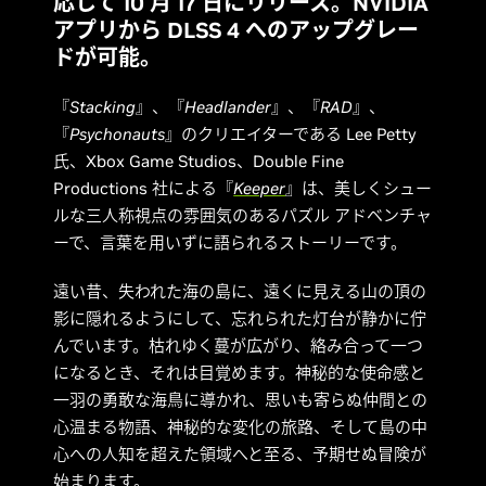
応して 10 月 17 日にリリース。NVIDIA
アプリから DLSS 4 へのアップグレー
ドが可能。
『
Stacking
』、『
Headlander
』、『
RAD
』、
『
Psychonauts
』のクリエイターである Lee Petty
氏、Xbox Game Studios、Double Fine
Productions 社による『
Keeper
』は、美しくシュー
ルな三人称視点の雰囲気のあるパズル アドベンチャ
ー
で、言葉を用いずに語られるストーリーです。
遠い昔、失われた海の島に、遠くに見える山の頂の
影に隠れるようにして、忘れられた灯台が静かに佇
んでいます。枯れゆく蔓が広がり、絡み合って一つ
になるとき、それは目覚めます。神秘的な使命感と
一羽の勇敢な海鳥に導かれ、思いも寄らぬ仲間との
心温まる物語、神秘的な変化の旅路、そして島の中
心への人知を超えた領域へと至る、予期せぬ冒険が
始まります。