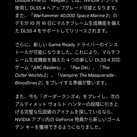
Double Fine の『
Keeper
』では、NVIDIA アプリを
使用し DLSS 4 へアップグレード可能となります。
また、『
Warhammer 40,000: Space Marine 2
』の
デモが 10 月 16 日にマルチフレーム生成機能を備え
た DLSS 4 をサポートしてリリースされます。
さらに、新しい Game Ready ドライバーのインス
トールが可能になりました。これにより、マルチフ
レーム生成機能を備えた 4 つの新しい DLSS 4 対応
ゲーム『
ARC Raiders
』、『
Pax Dei
』、『
The
Outer Worlds 2
』、『
Vampire: The Masquerade -
Bloodlines 2
』をプレイする準備が整います。
また、今も『
ボーダーランズ 4
』をプレイし、次の
アルティメット ヴォルト ハンターの段階に引き上
げる完璧な伝説級のアイテムを探しているなら、
NVIDIA アプリ内の GeForce 特典から新しいゴール
デン キーを獲得できるようになりました。