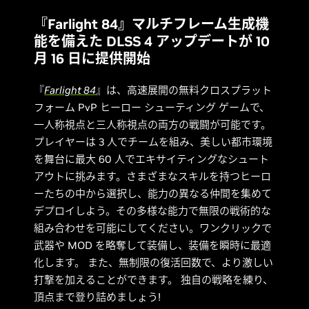
『Farlight 84』マルチフレーム生成機
能を備えた DLSS 4 アップデートが 10
月 16 日に提供開始
『
Farlight 84
』は、高速展開の無料クロスプラット
フォーム PvP ヒーロー シューティング ゲームで、
一人称視点と三人称視点の両方の戦闘が可能です。
プレイヤーは 3 人でチームを組み、美しい都市環境
を舞台に最大 60 人でエキサイティングなシュート
アウトに挑みます。さまざまなスキルを持つヒーロ
ーたちの中から選択し、能力の異なる仲間を集めて
デプロイしよう。その多様な能力で無限の戦術的な
組み合わせを可能にしてください。ワンクリックで
武器や MOD を略奪して装備し、装備を瞬時に最適
化します。 また、無制限の復活回数で、より激しい
打撃を加えることができます。 独自の戦略を練り、
頂点まで登り詰めましょう!