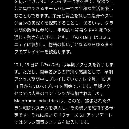
を紡ぎ上げます。 プレイヤーは家を建て、収穫や工
芸に集中できるホームバレーでの平和な生活を楽し
むこともできます。栄光と賞金を探して荒野やダン
ジョンの奥深くを探索することも、あるいは、クラ
ン間の政治に参加し、平和的な貿易や PVP 戦争を
通じて勢力を広げることも。『Pax Dei』はコミュ
ニティに参加し、物語の担い手となるあらゆるタイ
プのプレイヤーを歓迎します。
10 月 16 日に『
Pax Dei
』は早期アクセスを終了しま
す。ただし、開発者からの特別な感謝として、早期
アクセス期間中にプレイしていた方は全員、 10 月
14 日から v1.0 のプレイを開始できます。早期アク
セスでは大量のコンテンツが追加されました。
Mainframe Industries は、この冬、拡張されたク
ラン戦闘システムを導入し、その勢いを維持する予
定です。それに続いて『ヴァーズ 6』アップデート
ではクラン同盟システムを導入します。