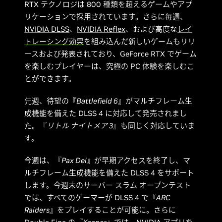
RTX テクノロジは 800 種類を超えるゲームやアプ
リケーションで採用されています。さらに毎週、
NVIDIA DLSS
、
NVIDIA Reflex
、および高度な
レイ
トレーシング効果
を組み込んだ新しいゲームもリリ
ースおよび発表されており、GeForce RTX でゲーム
を楽しむプレイヤーは、究極の PC 体験を楽しむこ
とができます。
先週、待望の『
Battlefield 6
』がマルチフレーム生
成機能を備えた DLSS 4 に対応して発売されまし
た。『
リトル ナイトメア 3
』も同じく対応していま
す。
今週は、『
Pax Dei
』が早期アクセスを終了し、マ
ルチフレーム生成機能を備えた DLSS 4 をサポート
します。今週末のサーバー スラム オープンテスト
では、すべてのゲーマーが DLSS 4 で『
ARC
Raiders
』をプレイすることが可能に。さらに