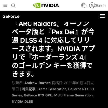
Skip
Sign In
to
JP
main
GeForce
content
『ARC Raiders』オープン
ベータ版と『Pax Dei』が今
週 DLSS 4 に対応してリリ
ースされます。NVIDIA アプ
リで『ボーダーランズ 4』
のゴールデン キーを獲得で
きます。
執筆者:
Andrew Burnes
投稿日: 2025年10月14日火
曜日 |
特集記事
Frame Generation
GeForce RTX 50
Series
GeForce RTX GPU
Multi Frame Generation
NVIDIA DLSS