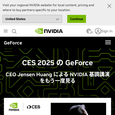
Visit your regional NVIDIA website for local content, pricing and
where to buy partners specific to your location.
Continue
Skip
Sign In
to
JP
main
GeForce
content
CES 2025 の GeForce
CEO Jensen Huang による NVIDIA 基調講演
をもう一度見る