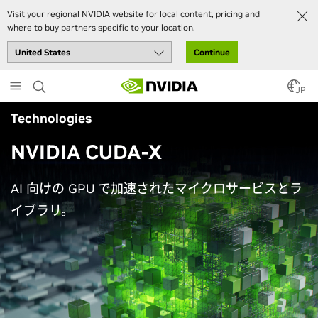
Visit your regional NVIDIA website for local content, pricing and
where to buy partners specific to your location.
Continue
Skip
to
JP
main
Technologies
content
NVIDIA CUDA-X
AI 向けの GPU で加速されたマイクロサービスとラ
イブラリ。