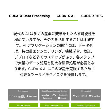
CUDA-X Data Processing
CUDA-X AI
CUDA-X HPC
現代の AI は多くの産業に変革をもたらす可能性を
データセットが毎年ゼタバイト単位で増加してい
る中、企業は革新的な AI アプリケーションを構築
秘めていますが、その力を活用することは困難で
するために、独自の専有データでモデルを学習す
す。AI アプリケーションの開発には、データ処
る必要があります。これは膨大なコンピューティン
理、特徴量エンジニアリング、機械学習、検証、
グの問題を引き起こしますが、CUDA-X データ処
デプロイなど多くのステップがあり、各ステップ
理プラットフォームは画像、テキスト、表形式デ
で大量のデータ処理と膨大な演算処理が必要とな
ります。CUDA-X AI はこの課題を克服するために
ータの処理を高速化および拡大するアクセラレー
テッド ライブラリのスイートを使用して、この問
必要なツールとテクノロジを提供します。
題を解決するように設計されています。