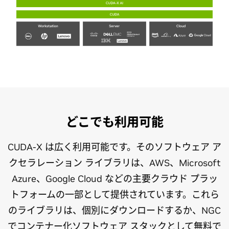
HPC の応用は、流体力学から気象シミュレーショ
ンまで、多くの分野にわたります。CUDA-X HPC
は、開発者が世界で最も困難な問題を解決するの
を支援するライブラリ、ツール、コンパイラ、API
どこでも利用可能
のコレクションです。CUDA-X HPC にはハイ パフ
ォーマンス コンピューティング (HPC) に不可欠な
CUDA-X は広く利用可能です。そのソフトウェア ア
高度にチューニングされたカーネルが含まれてい
ます。線形代数、並列アルゴリズム、信号および
クセラレーション ライブラリは、AWS、Microsoft
画像処理のための GPU アクセラレーテッド ライブ
Azure、Google Cloud などの主要クラウド プラッ
ラリは、計算物理学、化学、分子動力学、地震探
トフォームの一部として提供されています。これら
査などの分野における計算集約型アプリケーショ
のライブラリは、個別にダウンロードするか、NGC
ンの基盤を提供します。
でコンテナー化ソフトウェア スタックとして無料で