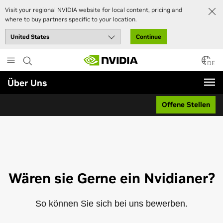
Visit your regional NVIDIA website for local content, pricing and
where to buy partners specific to your location.
Continue
Skip
to
DE
main
Über Uns
content
Offene Stellen
Wären sie Gerne ein Nvidianer?
So können Sie sich bei uns bewerben.