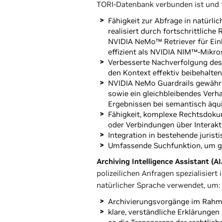
TORI-Datenbank verbunden ist und f
Fähigkeit zur Abfrage in natürl
realisiert durch fortschrittlich
NVIDIA NeMo™ Retriever für Ein
effizient als NVIDIA NIM™-Mikros
Verbesserte Nachverfolgung des
den Kontext effektiv beibehalten
NVIDIA NeMo Guardrails gewährl
sowie ein gleichbleibendes Verh
Ergebnissen bei semantisch äqui
Fähigkeit, komplexe Rechtsdoku
oder Verbindungen über Interakti
Integration in bestehende jurist
Umfassende Suchfunktion, um gr
Archiving Intelligence Assistant (AI
polizeilichen Anfragen spezialisiert
natürlicher Sprache verwendet, um:
Archivierungsvorgänge im Rahme
klare, verständliche Erklärunge