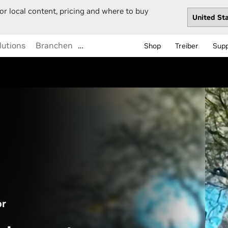
or local content, pricing and where to buy
lutions
Branchen
…
Shop
Treiber
Sup
or