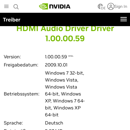
Skip
Sign In
to
DE
main
Treiber
content
HDMI Audio Driver Driver
1.00.00.59
Version:
1.00.00.59
WHQL
Freigabedatum:
2009.10.01
Windows 7 32-bit,
Windows Vista,
Windows Vista
Betriebssystem:
64-bit, Windows
XP, Windows 7 64-
bit, Windows XP
64-bit
Sprache:
Deutsch