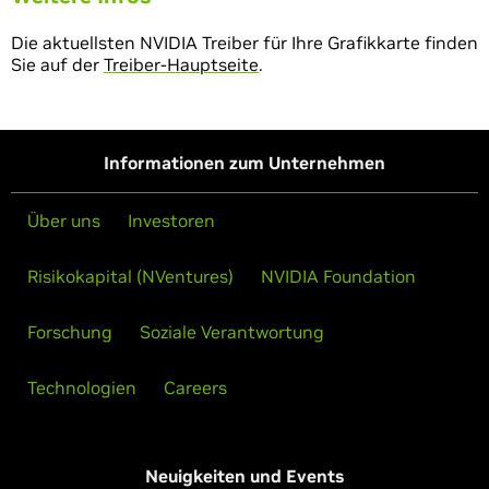
Die aktuellsten NVIDIA Treiber für Ihre Grafikkarte finden
Sie auf der
Treiber-Hauptseite
.
Informationen zum Unternehmen
Über uns
Investoren
Risikokapital (NVentures)
NVIDIA Foundation
Forschung
Soziale Verantwortung
Technologien
Careers
Neuigkeiten und Events