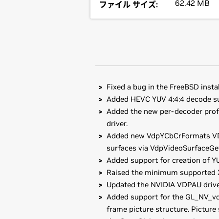
62.42 MB
ファイル サイズ:
Fixed a bug in the FreeBSD instal
Added HEVC YUV 4:4:4 decode su
Added the new per-decoder pr
driver.
Added new VdpYCbCrFormats V
surfaces via VdpVideoSurfaceGe
Added support for creation of YU
Raised the minimum supported X.O
Updated the NVIDIA VDPAU driver 
Added support for the GL_NV_vd
frame picture structure. Picture 