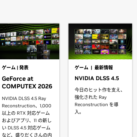
books)
have downloaded the driver, change to the directory containing t
70,
GeForce
RTX 2060
f NVIDIA-FreeBSD-x86_64-430.14.tar.gz && cd NVIDIA-FreeBSD-x86
 so that the NVIDIA X driver will be used; this can normally be d
2080,
GeForce
RTX 2070,
GeForce
RTX 2060
 products is provided to indicate which GPUs are supported by a
books)
s may not be compatible with the NVIDIA Linux driver: in parti
brid) or Optimus graphics will not work if means to disable the
ゲーム | 発表
ゲーム | 最新情報
book)
l vary from manufacturer to manufacturer, so please consult wi
Force
MX110
GeForce at
NVIDIA DLSS 4.5
ystem is compatible.
COMPUTEX 2026
今日のヒット作を支え、
instructions.
強化された Ray
1660,
GeForce
GTX 1650
NVIDIA DLSS 4.5 Ray
Reconstruction を導
Reconstruction、1,000
t our forum,
http://devtalk.nvidia.com/default/board/97/freebsd/
.
入。
以上の RTX 対応ゲーム
1080,
GeForce
GTX 1070 Ti,
GeForce
GTX 1070,
GeForce
GTX 10
およびアプリ、11 の新し
い DLSS 4.5 対応ゲーム
など、盛りだくさんの内