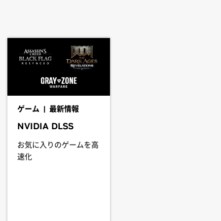
he driver package and install the
_64-430.14 && make install
one by running nvidia-xconfig
 particular driver version. Some
cular, notebook and all-in-one
 integrated graphics in hardware are
ゲーム | 最新情報
th a system's manufacturer to
NVIDIA DLSS
お気に入りのゲームを高
速化
60,
GeForce
GTX 1050 Ti,
GeForce