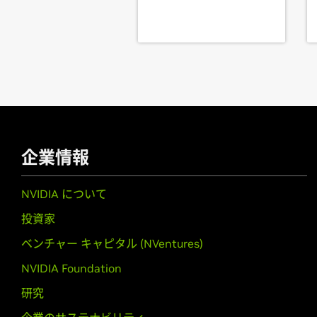
GeForce
10 Series (Notebook
GeForce
GTX 1080,
GeForce
GTX 10
GeForce
900 Series
GeForce
GTX 980 Ti,
GeForce
GTX 9
GeForce
900M Series (Noteb
GeForce
GTX 980,
GeForce
GTX 98
945M,
GeForce
940MX,
GeForce
93
企業情報
GeForce
800M Series (Noteb
GeForce
GTX 860M,
GeForce
GTX 8
NVIDIA について
GeForce
700 Series
投資家
GeForce
GTX 780 Ti,
GeForce
GTX 7
ベンチャー キャピタル (NVentures)
GTX 750,
GeForce
GTX 745,
GeForce
NVIDIA Foundation
GeForce
600 Series
研究
GeForce
GTX 690,
GeForce
GTX 680
GTX 650 Ti,
GeForce
GTX 650,
GeFo