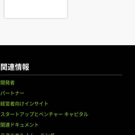
,
GeForce
GTX 950M,
GeForce
20M
関連情報
開発者
パートナー
EM),
GeForce
GTX 750 Ti,
GeForce
経営者向けインサイト
スタートアップとベンチャー キャピタル
関連ドキュメント
orce
GTX 650 Ti BOOST,
GeForce