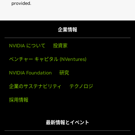
provided.
GeForce
RTX 30 Series (Notebooks)
Installation instructions: Once you have downloaded the
GeForce
RTX 3080 Laptop GPU,
GeForce
RTX 3070 Laptop
driver, change to the directory containing the driver
GPU,
GeForce
RTX 3060 Laptop GPU
package and install the driver by running, as root, tar xzf
企業情報
NVIDIA-FreeBSD-x86_64-460.67.tar.gz && cd NVIDIA-
GeForce
RTX 30 Series
FreeBSD-x86_64-460.67 && make install
GeForce
RTX 3090,
GeForce
RTX 3080,
GeForce
RTX 3070,
NVIDIA について
投資家
GeForce
RTX 3060 Ti,
GeForce
RTX 3060
Then, edit your X configuration file so that the NVIDIA X
ベンチャー キャピタル (NVentures)
driver will be used; this can normally be done by running
GeForce
RTX 20 Series (Notebooks)
nvidia-xconfig
GeForce
RTX 2080 SUPER,
GeForce
RTX 2080,
GeForce
NVIDIA Foundation
研究
RTX 2070 SUPER,
GeForce
RTX 2070,
GeForce
RTX 2060
Note that the list of supported GPU products is provided
企業のサステナビリティ
テクノロジ
GeForce
RTX 20 Series
to indicate which GPUs are supported by a particular driver
採用情報
GeForce
RTX 2080 Ti,
GeForce
RTX 2080 SUPER,
GeForce
version. Some designs incorporating supported GPUs may
RTX 2080,
GeForce
RTX 2070 SUPER,
GeForce
RTX 2070,
not be compatible with the NVIDIA Linux driver: in
GeForce
RTX 2060 SUPER,
GeForce
RTX 2060
particular, notebook and all-in-one desktop designs with
最新情報とイベント
switchable (hybrid) or Optimus graphics will not work if
GeForce
MX400 Series (Notebooks)
means to disable the integrated graphics in hardware are