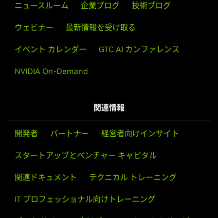
GeForce
MX450
ニュースルーム
企業ブログ
技術ブログ
not available. Hardware designs will vary from
manufacturer to manufacturer, so please consult with a
GeForce
MX300 Series (Notebooks)
ウェビナー
最新情報を受け取る
system's manufacturer to determine whether that
GeForce
MX350,
GeForce
MX330
particular system is compatible.
イベント カレンダー
GTC AI カンファレンス
GeForce
MX200 Series (Notebooks)
See the
README
for more detailed instructions.
GeForce
MX250,
GeForce
MX230
NVIDIA On-Demand
GeForce
MX100 Series (Notebook)
For further information please visit our forum,
GeForce
MX150,
GeForce
MX130,
GeForce
MX110
https://forums.developer.nvidia.com/c/gpu-unix-
関連情報
graphics/freebsd-solaris/147
.
GeForce
GTX 16 Series (Notebooks)
開発者
パートナー
経営者向けインサイト
GeForce
GTX 1650 Ti
GeForce
スタートアップとベンチャー キャピタル
16 Series
GeForce
GTX 1660 SUPER,
GeForce
GTX 1650 SUPER,
関連ドキュメント
テクニカル トレーニング
GeForce
GTX 1660 Ti,
GeForce
GTX 1660,
GeForce
GTX 1650
IT プロフェッショナル向けトレーニング
GeForce
10 Series
GeForce
GTX 1080 Ti,
GeForce
GTX 1080,
GeForce
GTX