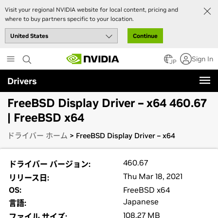
Visit your regional NVIDIA website for local content, pricing and
where to buy partners specific to your location.
Continue
Skip
Sign In
to
JP
main
Drivers
content
FreeBSD Display Driver – x64 460.67
| FreeBSD x64
ドライバー ホーム
> FreeBSD Display Driver – x64
460.67
ドライバー バージョン:
Thu Mar 18, 2021
リリース日:
OS:
FreeBSD x64
Japanese
言語:
108.27 MB
ファイル サイズ: