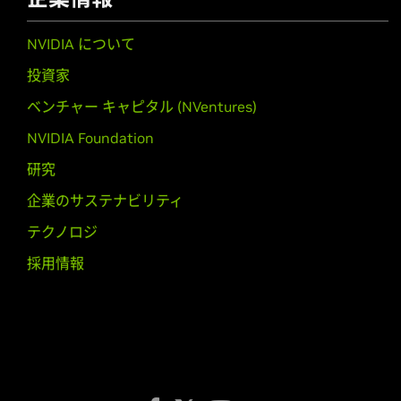
GeForce
GTX 16 Series (Note
NVIDIA について
GeForce
GTX 1660 Ti,
GeForce
GTX 1
投資家
GeForce
16 Series
ベンチャー キャピタル (NVentures)
GeForce
GTX 1660 SUPER,
GeForce
NVIDIA Foundation
GeForce
10 Series
研究
GeForce
GTX 1080 Ti,
GeForce
GTX 
GTX 1050,
GeForce
GT 1030,
GeForc
企業のサステナビリティ
テクノロジ
GeForce
10 Series (Notebook
GeForce
GTX 1080,
GeForce
GTX 10
採用情報
GeForce
900 Series
GeForce
GTX 980 Ti,
GeForce
GTX 9
GeForce
900M Series (Noteb
GeForce
GTX 980,
GeForce
GTX 98