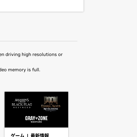
n driving high resolutions or
deo memory is full.
he driver package and install the
U,
GeForce
RTX 3070 Laptop GPU,
64-515.76 && make install
one by running nvidia-xconfig
70 Ti,
GeForce
RTX 3070,
GeForce
 particular driver version. Some
cular, notebook and all-in-one
 integrated graphics in hardware are
ゲーム | 最新情報