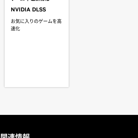
th a system's manufacturer to
ce
RTX 2060,
GeForce
RTX 2050
NVIDIA DLSS
お気に入りのゲームを高
Force
RTX 2070,
GeForce
RTX 2060
速化
hics/freebsd-solaris/147
.
関連情報