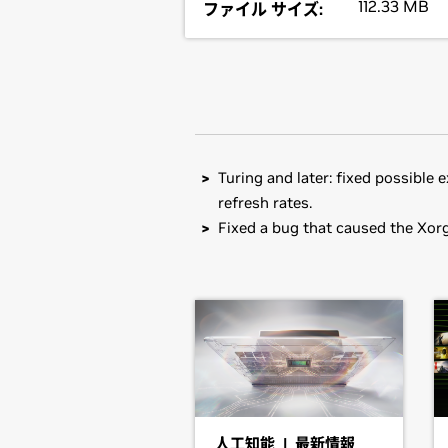
112.33 MB
ファイル サイズ:
Turing and later: fixed possible
refresh rates.
Fixed a bug that caused the Xorg
GeForce
RTX 30 Series (Note
Installation instructions: Once you 
GeForce
RTX 3080 Ti Laptop GPU,
driver by running, as root, tar xzf
GeForce
RTX 3060 Laptop GPU,
GeF
Then, edit your X configuration file
GeForce
RTX 30 Series
GeForce
RTX 3090 Ti,
GeForce
RTX 
Note that the list of supported GPU
RTX 3060 Ti,
GeForce
RTX 3060,
Ge
designs incorporating supported GPU
desktop designs with switchable (hy
GeForce
RTX 20 Series (Note
人工知能 | 最新情報