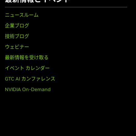
books)
ニュースルーム
650 Ti,
GeForce
GTX 1650
企業ブログ
技術ブログ
GTX 1650 SUPER,
GeForce
GTX 1660 Ti,
GeForce
GTX 1660,
GeFo
ウェビナー
最新情報を受け取る
1080,
GeForce
GTX 1070 Ti,
GeForce
GTX 1070,
GeForce
GTX 10
e
GT 1010
イベント カレンダー
GTC AI カンファレンス
s)
70,
GeForce
GTX 1060,
GeForce
GTX 1050 Ti,
GeForce
GTX 1050
NVIDIA On-Demand
80,
GeForce
GTX 970,
GeForce
GTX 960,
GeForce
GTX 950
ooks)
0M,
GeForce
GTX 970M,
GeForce
GTX 965M,
GeForce
GTX 960M