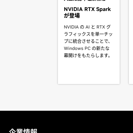
not available. Hardware designs wil
GeForce
RTX 2080 SUPER,
GeForce
NVIDIA RTX Spark
determine whether that particular s
が登場
GeForce
RTX 20 Series
GeForce
RTX 2080 Ti,
GeForce
RTX 
See the
README
for more detailed 
NVIDIA の AI と RTX グ
SUPER,
GeForce
RTX 2060
ラフィックスを単一チッ
For further information please visi
プに統合させることで、
GeForce
MX500 Series (Note
Windows PC の新たな
GeForce
MX570,
GeForce
MX550
幕開けをもたらします。
GeForce
MX400 Series (Note
GeForce
MX450
GeForce
MX300 Series (Note
GeForce
MX350,
GeForce
MX330
GeForce
MX200 Series (Note
GeForce
MX250,
GeForce
MX230
GeForce
MX100 Series (Note
企業情報
GeForce
MX150,
GeForce
MX130,
Ge