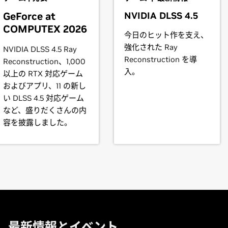
l vary from manufacturer to manufacturer, so please consult wi
RTX 2080,
GeForce
RTX 2070 SUPER,
GeForce
RTX 2070,
GeFor
GeForce at
NVIDIA DLSS 4.5
ystem is compatible.
COMPUTEX 2026
今日のヒット作を支え、
2080 SUPER,
GeForce
RTX 2080,
GeForce
RTX 2070 SUPER,
Ge
instructions.
強化された Ray
NVIDIA DLSS 4.5 Ray
Reconstruction を導
Reconstruction、1,000
t our forum,
https://forums.developer.nvidia.com/c/gpu-unix-grap
入。
以上の RTX 対応ゲーム
books)
およびアプリ、11 の新し
い DLSS 4.5 対応ゲーム
books)
など、盛りだくさんの内
容を披露しました。
books)
books)
book)
最新情報とイベント
Force
MX110