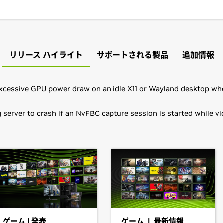
リリース ハイライト
サポートされる製品
追加情報
 excessive GPU power draw on an idle X11 or Wayland desktop whe
 server to crash if an NvFBC capture session is started while vi
books)
have downloaded the driver, change to the directory containing t
GeForce
RTX 3080 Laptop GPU,
GeForce
RTX 3070 Ti Laptop GP
 NVIDIA-FreeBSD-x86_64-515.76.tar.gz && cd NVIDIA-FreeBSD-x86_
orce
RTX 3050 Ti Laptop GPU,
GeForce
RTX 3050 Laptop GPU
 so that the NVIDIA X driver will be used; this can normally be d
3090,
GeForce
RTX 3080 Ti,
GeForce
RTX 3080,
GeForce
RTX 30
 products is provided to indicate which GPUs are supported by a
Force
RTX 3050
s may not be compatible with the NVIDIA Linux driver: in parti
brid) or Optimus graphics will not work if means to disable the
books)
ゲーム | 発表
ゲーム | 最新情報