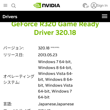
Skip
Sign In
to
JP
main
Drivers
content
GeForce R320 Game Ready
Driver 320.18
バージョン:
320.18
WHQLWHQL
リリース日:
2013.05.23
Windows 7 64-bit,
Windows 8 64-bit,
Windows Vista 64-
オペレーティング
bit, Windows 8 64-
システム:
bit, Windows Vista
64-bit, Windows 7
64-bit
言語:
JapaneseJapanese