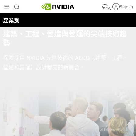
Skip
Sign In
to
TW
main
產業別
設計審閱報告
content
建築、工程、營造與營運的尖端技術趨
勢
探索採用 NVIDIA 先進技術的 AECO（建築、工程、
營建和營運）設計審閱的新機會。
Image courtesy of Foster + Partners