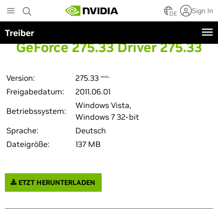
Skip
Sign In
to
DE
main
Treiber
content
GeForce 275.33 Driver 275.33
Version:
275.33
WHQL
Freigabedatum:
2011.06.01
Windows Vista,
Betriebssystem:
Windows 7 32-bit
Sprache:
Deutsch
Dateigröße:
137 MB
ETZT HERUNTERLADEN