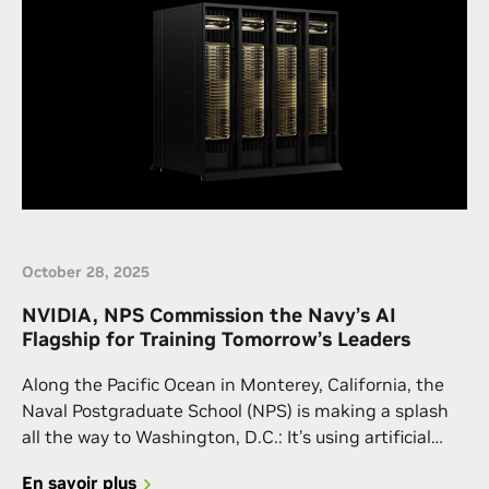
October 28, 2025
NVIDIA, NPS Commission the Navy’s AI
Flagship for Training Tomorrow’s Leaders
Along the Pacific Ocean in Monterey, California, the
Naval Postgraduate School (NPS) is making a splash
all the way to Washington, D.C.: It’s using artificial
intelligence to solve operational challenges while
En savoir plus
educating tomorrow’s leaders in AI skills. Like Silicon