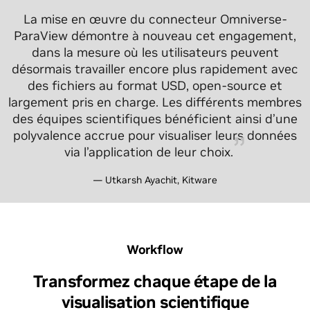
d’esthétisme et de simplicité pour être
La mise en œuvre du connecteur Omniverse-
compréhensibles auprès d’un plus large public.
ParaView démontre à nouveau cet engagement,
dans la mesure où les utilisateurs peuvent
Pour générer mes diverses visualisations, j’utilise
désormais travailler encore plus rapidement avec
des applications pouvant inclure ParaView,
des fichiers au format USD, open-source et
Houdini FX, Substance Painter ou Photoshop.
largement pris en charge. Les différents membres
Omniverse me permet d’utiliser tous ces outils de
des équipes scientifiques bénéficient ainsi d’une
manière totalement interactive, afin de générer ce
polyvalence accrue pour visualiser leurs données
que j’appelle "des visualisations percutantes".
via l’application de leur choix.
— Brad Carvey, Sandia National Lab
— Utkarsh Ayachit, Kitware
Workflow
Transformez chaque étape de la
visualisation scientifique