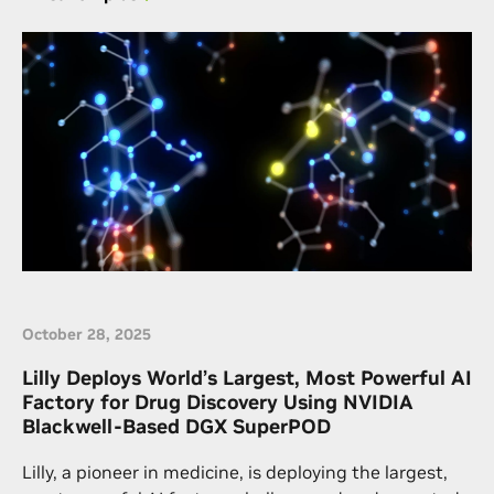
Valley, it’s not uncommon for NPS, the U.S. Navy’s
flagship academic graduate university, to hold
hackathons, […]
October 28, 2025
Lilly Deploys World’s Largest, Most Powerful AI
Factory for Drug Discovery Using NVIDIA
Blackwell-Based DGX SuperPOD
Lilly, a pioneer in medicine, is deploying the largest,