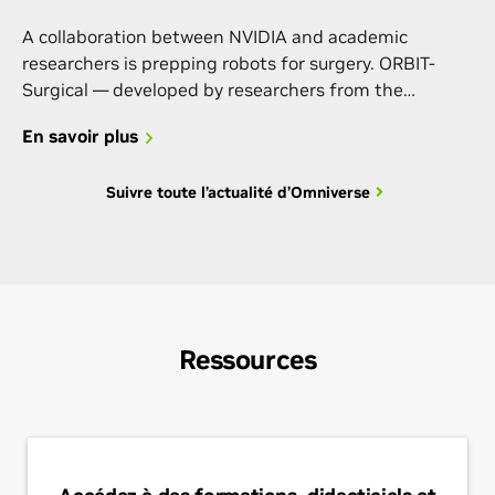
A collaboration between NVIDIA and academic
researchers is prepping robots for surgery. ORBIT-
Surgical — developed by researchers from the
University of Toronto, UC Berkeley, ETH Zurich,
En savoir plus
Georgia Tech and NVIDIA — is a simulation framework
to train robots that could augment the skills of
Suivre toute l’actualité d’Omniverse
surgical teams while reducing surgeons’ cognitive
load. It supports more than […]
Ressources