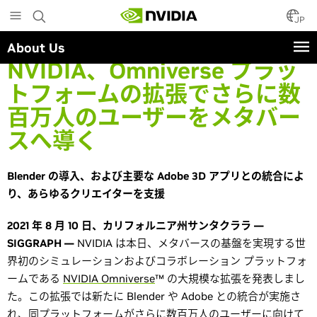
Skip
to
JP
main
About Us
content
NVIDIA、Omniverse プラッ
トフォームの拡張でさらに数
百万人のユーザーをメタバー
スへ導く
Blender の導入、および主要な Adobe 3D アプリとの統合によ
り、あらゆるクリエイターを支援
2021 年 8 月 10 日、カリフォルニア州サンタクララ —
SIGGRAPH —
NVIDIA は本日、メタバースの基盤を実現する世
界初のシミュレーションおよびコラボレーション プラットフォ
ームである
NVIDIA Omniverse
™ の大規模な拡張を発表しまし
た。この拡張では新たに Blender や Adobe との統合が実施さ
れ、同プラットフォームがさらに数百万人のユーザーに向けて