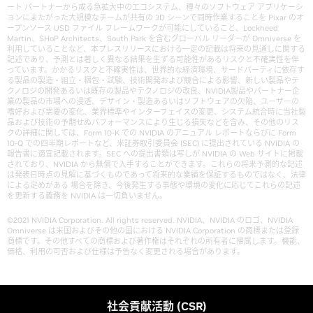
ート パートナーから成る急拡大中のエコシステム、種々のソフトウェア アプリケーシ
ョンにまたがった大規模なチームが共有の 3D シーンで同時作業することを Pixar のオ
ープンソース USD ファイル フレームワークが可能にしていること、Lockheed
Martin、SHoP Architects、South Park を含むグローバル リーダーが Omniverse を
利用していることなど、本プレスリリースにおける一定の記載は将来の見通しに関する
記述であり、予測とは著しく異なる結果を生ずる可能性があるリスクと不確実性を伴
っています。かかるリスクと不確実性は、世界的な経済環境、サードパーティに依存す
る製品の製造・組立・梱包・試験、技術開発および競合による影響、新しい製品やテ
クノロジの開発あるいは既存の製品やテクノロジの改良、NVIDIA製品やパートナー企
業の製品の市場への浸透、デザイン・製造あるいはソフトウェアの欠陥、ユーザーの
嗜好および需要の変化、業界標準やインターフェイスの変更、システム統合時に当社製
品および技術の予期せぬパフォーマンスにより生じる損失などを含み、その他のリス
クの詳細に関しては、Form 10-K での NVIDIA のアニュアル レポートならびに Form
10-Q での四半期レポートなど、米証券取引委員会 (SEC) に提出されている NVIDIA の
報告書に適宜記載されます。SEC への提出書類は写しが NVIDIA の Web サイトに掲載
されており、NVIDIA から無償で入手することができます。これらの将来予測的な記述
は発表日時点の見解に基づくものであって将来的な業績を保証するものではなく、法律
による定めがある 場合を除き、今後発生する事態や環境の変化に応じてこれらの記述
を更新する義務を NVIDIA は一切負いません。
©2021 NVIDIA Corporation. All rights reserved. NVIDIA、NVIDIA のロゴ、NVIDIA
Omniverse は米国およびその他の国における NVIDIA Corporation の商標または登録
商標です。その他すべての商標および著作権はそれぞれの所有者に帰属します。機能、
価格、利用の可否および仕様は予告なく変更される場合があります。
社会貢献活動 (CSR)