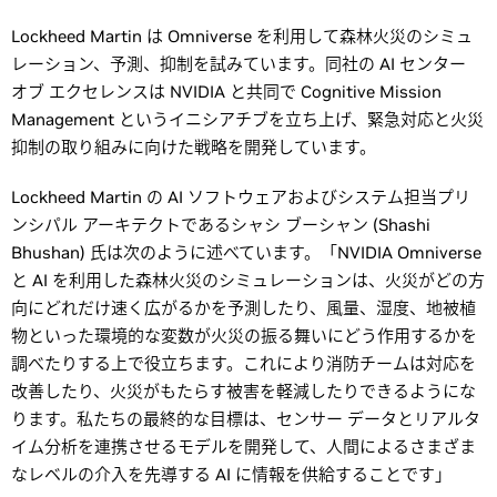
Lockheed Martin は Omniverse を利用して森林火災のシミュ
レーション、予測、抑制を試みています。同社の AI センター
オブ エクセレンスは NVIDIA と共同で Cognitive Mission
Management というイニシアチブを立ち上げ、緊急対応と火災
抑制の取り組みに向けた戦略を開発しています。
Lockheed Martin の AI ソフトウェアおよびシステム担当プリ
ンシパル アーキテクトであるシャシ ブーシャン (Shashi
Bhushan) 氏は次のように述べています。「NVIDIA Omniverse
と AI を利用した森林火災のシミュレーションは、火災がどの方
向にどれだけ速く広がるかを予測したり、風量、湿度、地被植
物といった環境的な変数が火災の振る舞いにどう作用するかを
調べたりする上で役立ちます。これにより消防チームは対応を
改善したり、火災がもたらす被害を軽減したりできるようにな
ります。私たちの最終的な目標は、センサー データとリアルタ
イム分析を連携させるモデルを開発して、人間によるさまざま
なレベルの介入を先導する AI に情報を供給することです」