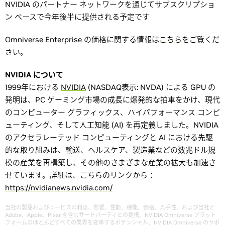
NVIDIA のパートナー ネットワークを通じてサブスクリプショ
ン ベースで今年後半に提供される予定です
Omniverse Enterprise の価格に関する情報は
こちら
をご覧くだ
さい。
NVIDIA について
1999年における
NVIDIA
(NASDAQ表示: NVDA) による GPU の
発明は、PC ゲーミング市場の成長に爆発的な拍車をかけ、現代
のコンピューター グラフィックス、ハイパフォーマンス コンピ
ューティング、そして人工知能 (AI) を再定義しました。NVIDIA
のアクセラレーテッド コンピューティングと AI における先駆
的な取り組みは、輸送、ヘルスケア、製造業などの数兆ドル規
模の産業を再構築し、その他のさまざまな産業の拡大も加速さ
せています。詳細は、こちらのリンクから：
https://nvidianews.nvidia.com/
当社の製品およびサービスの利点、影響、性能、機能、価格、入手性、および当社と
Adobe、Apple、Pixar を含むサードパーティとの提携、NVIDIA Omniverse プラット
フォームのほとんどすべての業界を変革するポテンシャル、NVIDIA Omniverse のサポ