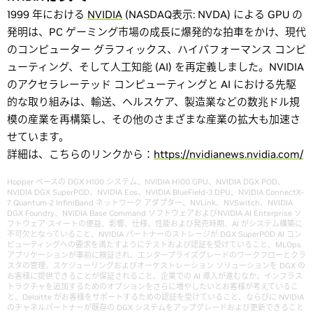
1999 年における
NVIDIA
(NASDAQ表示: NVDA) による GPU の
発明は、PC ゲーミング市場の成長に爆発的な拍車をかけ、現代
のコンピューター グラフィックス、ハイパフォーマンス コンピ
ューティング、そして人工知能 (AI) を再定義しました。NVIDIA
のアクセラレーテッド コンピューティングと AI における先駆
的な取り組みは、輸送、ヘルスケア、製造業などの数兆ドル規
模の産業を再構築し、その他のさまざまな産業の拡大も加速さ
せています。
詳細は、こちらのリンクから：
https://nvidianews.nvidia.com/
Hopper ベースの DGX H100 システム、NVIDIA H100 GPU、NVIDIA DGX POD、
NVIDIA DGX SuperPOD、NVIDIA Eos、NVIDIA BlueField-3 DPU、NVIDIA ConnectX-
7 Quantum-2 InfiniBand ネットワーク アダプター、NVLink、NVSwitch、NVIDIA
DGX Foundry、NVIDIA Base Command ソフトウェアおよびNVIDIA AI Enterprise ソ
フトウェア スイートの便益、影響、仕様、性能および発売時期、AI がシステム構築に
不可欠となっていること、NVIDIA パートナーのストレージが DGX SuperPOD AI コン
ピューティングへの要求を満たすようにテストおよび認証を受けていること、MLOps
アプリケーションが事前に検証され、エンタープライズグレードのワークフローとクラ
スタの管理、スケジューリングおよびオーケストレーション ソリューションを DGX の
お客様に提供できることが保証されること、企業での AI 導入が進むなか、インフラス
トラクチャを追加するためのオプションをさらに増やしたいとお客様が考えているこ
と、Deloitte がお客様をサポートするための認証を受けていること、ならびに NVIDIA
のチャネルパートナーが既存の DGX システムをアップグレードおよび更新できること