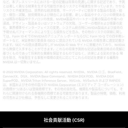
など、本プレスリリースにおける一定の記載は将来の見通しに関する記述であり、予測
とは著しく異なる結果を生ずる可能性があるリスクと不確実性を伴っています。かかる
リスクと不確実性は、世界的な経済環境、サードパーティに依存する製品の製造・組
立・梱包・試験、技術開発および競合による影響、新しい製品やテクノロジの開発ある
いは既存の製品やテクノロジの改良、NVIDIA製品やパートナー企業の製品の市場への
浸透、デザイン・製造あるいはソフトウェアの欠陥、ユーザーの嗜好および需要の変
化、業界標準やインターフェイスの変更、システム統合時にNVIDIA製品および技術の
予期せぬパフォーマンスにより生じる損失などを含み、その他のリスクの詳細に関し
ては、Form 10-K でのNVIDIAのアニュアル レポートならびに Form 10-Q での四半期レ
ポートなど、米証券取引委員会 (SEC) に提出されている NVIDIA の報告書に適宜記載さ
れます。SEC への提出書類は写しが NVIDIA の Web サイトに掲載されており、NVIDIA
から無償で入手することができます。これらの将来予測的な記述は発表日時点の見解に
基づくものであって将来的な業績を保証するものではなく、法律による定めがある 場
合を除き、今後発生する事態や環境の変化に応じてこれらの記述を更新する義務を
NVIDIA は一切負いません。
© 2022 NVIDIA Corporation. All rights reserved. NVIDIA、NVIDIA ロゴ、BlueField、
ConnectX、DGX、NVIDIA Base Command、NVIDIA DGX POD、NVIDIA DGX
SuperPOD、NVIDIA Triton Inference Server、NVLink、NVSwitch および RAPIDS
は、米国およびその他の国々の NVIDIA Corporation (エヌビディア コーポレーション)
の商標かつ/あるいは登録商標です。その他の会社名、機関名や製品名についても、そ
れらに関連付けられる各機関の商標である可能性があります。製品の特徴、価格、利用
の可否および仕様は、予告なしに変更されることがあります。
社会貢献活動 (CSR)