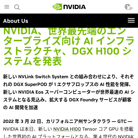
Skip
to
JP
main
About Us
content
NVIDIA、世界最先端のエン
タープライズ向け AI インフラ
ストラクチャ、DGX H100 シ
ステムを発表
新しい NVLink Switch System との組み合わせにより、それぞ
れの DGX SuperPOD が 1 エクサフロップスの AI 性能を発揮、
新しい NVIDIA Eos スーパーコンピューターが世界最速の AI シ
ステムとなる見込み、拡大する DGX Foundry サービスが顧客
の AI 開発を加速
2022 年 3 月 22 日、カリフォルニア州サンタクララ — GTC —
NVIDIA は本日、新しい
NVIDIA H100
Tensor コア GPU を搭載
した世界初の AI プラットフォームとなる、第 4 世代の NVIDIA
®