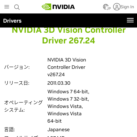
Skip
Sign In
to
JP
main
Drivers
content
NVIDIA 3D Vision Controller
Driver 267.24
NVIDIA 3D Vision
バージョン:
Controller Driver
v267.24
リリース日:
2011.03.30
Windows 7 64-bit,
Windows 7 32-bit,
オペレーティング
Windows Vista,
システム:
Windows Vista
64-bit
言語:
Japanese