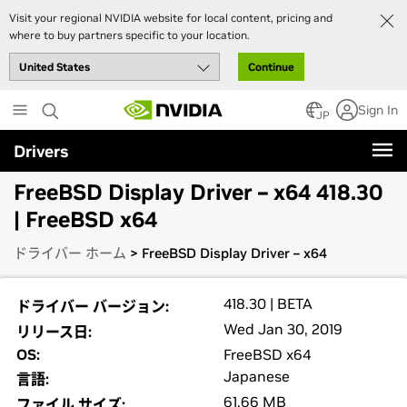
Visit your regional NVIDIA website for local content, pricing and
where to buy partners specific to your location.
Continue
Skip
Sign In
to
JP
main
Drivers
content
FreeBSD Display Driver – x64 418.30
| FreeBSD x64
ドライバー ホーム
> FreeBSD Display Driver – x64
418.30 | BETA
ドライバー バージョン:
Wed Jan 30, 2019
リリース日:
OS:
FreeBSD x64
Japanese
言語:
61.66 MB
ファイル サイズ: