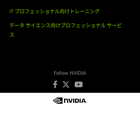
GeForce
GTX 780M,
GeForce
GTX 770M,
GeForce
GTX
765M,
GeForce
GTX 760M,
GeForce
GT 755M,
GeForce
GT
IT プロフェッショナル向けトレーニング
750M,
GeForce
GT 745M,
GeForce
GT 740M,
GeForce
GT
データ サイエンス向けプロフェッショナル サービ
735M,
GeForce
GT 730M,
GeForce
GT 720M,
GeForce
710M
ス
GeForce
700 Series
GeForce
GTX 780 Ti,
GeForce
GTX 780,
GeForce
GTX 770,
GeForce
GTX 760,
GeForce
GTX 760 Ti (OEM),
GeForce
GTX
750 Ti,
GeForce
GTX 750,
GeForce
GTX 745,
GeForce
GT
740,
GeForce
GT 730,
GeForce
GT 720,
GeForce
GT 710
Follow NVIDIA
GeForce
600 Series
GeForce
GTX 690,
GeForce
GTX 680,
GeForce
GTX 670,
GeForce
GTX 660 Ti,
GeForce
GTX 660,
GeForce
GTX 650
Ti BOOST,
GeForce
GTX 650 Ti,
GeForce
GTX 650,
GeForce
プライバシーの保護
プライバシーに関する選択肢
GTX 645,
GeForce
GT 640,
GeForce
GT 635,
GeForce
GT
利用規約
アクセシビリティ
企業ポリシー
630
製品セキュリティ
お問い合わせ
GeForce
600M Series (Notebooks)
Copyright © 2026 NVIDIA Corporation