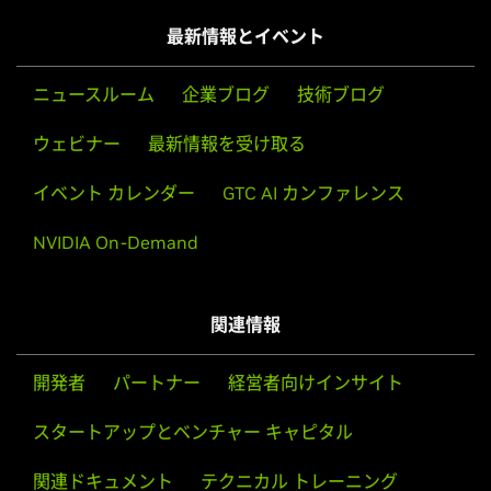
particular, notebook and all-in-one desktop designs with
GeForce
900 Series
最新情報とイベント
switchable (hybrid) or Optimus graphics will not work if
GeForce
GTX 980 Ti,
GeForce
GTX 980,
GeForce
GTX 970,
means to disable the integrated graphics in hardware are
GeForce
GTX 960,
GeForce
GTX 950
ニュースルーム
企業ブログ
技術ブログ
not available. Hardware designs will vary from
manufacturer to manufacturer, so please consult with a
GeForce
900M Series (Notebooks)
ウェビナー
最新情報を受け取る
system's manufacturer to determine whether that
GeForce
GTX 980,
GeForce
GTX 980M,
GeForce
GTX 970M,
particular system is compatible.
GeForce
GTX 965M,
GeForce
GTX 960M,
GeForce
GTX
イベント カレンダー
GTC AI カンファレンス
950M,
GeForce
945M,
GeForce
940MX,
GeForce
930MX,
See the
README
for more detailed instructions.
GeForce
NVIDIA On-Demand
920MX,
GeForce
940M,
GeForce
930M,
GeForce
920M,
GeForce
910M
For further information please visit our forum,
http://devtalk.nvidia.com/default/board/97/freebsd/
.
GeForce
800M Series (Notebooks)
関連情報
GeForce
GTX 880M,
GeForce
GTX 870M,
GeForce
GTX
860M,
GeForce
GTX 850M,
GeForce
845M,
GeForce
840M,
開発者
パートナー
経営者向けインサイト
GeForce
830M,
GeForce
825M,
GeForce
820M,
GeForce
810M
スタートアップとベンチャー キャピタル
GeForce
700M Series (Notebooks)
関連ドキュメント
テクニカル トレーニング