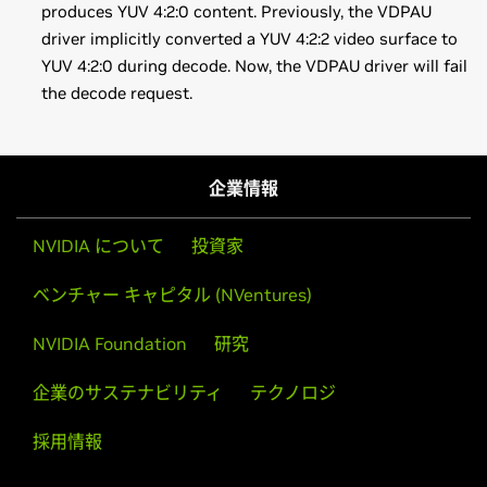
produces YUV 4:2:0 content. Previously, the VDPAU
driver implicitly converted a YUV 4:2:2 video surface to
YUV 4:2:0 during decode. Now, the VDPAU driver will fail
the decode request.
GeForce
RTX 20 Series
Installation instructions: Once you have downloaded the
GeForce
RTX 2080 Ti,
GeForce
RTX 2080,
GeForce
RTX
driver, change to the directory containing the driver
2070,
GeForce
RTX 2060
package and install the driver by running, as root, tar xzf
企業情報
NVIDIA-FreeBSD-x86_64-418.30.tar.gz && cd NVIDIA-
GeForce
MX100 Series (Notebook)
FreeBSD-x86_64-418.30 && make install
GeForce
MX150,
GeForce
MX130,
GeForce
MX110
NVIDIA について
投資家
Then, edit your X configuration file so that the NVIDIA X
GeForce
10 Series
ベンチャー キャピタル (NVentures)
driver will be used; this can normally be done by running
GeForce
GTX 1080 Ti,
GeForce
GTX 1080,
GeForce
GTX
nvidia-xconfig
1070 Ti,
GeForce
GTX 1070,
GeForce
GTX 1060,
GeForce
NVIDIA Foundation
研究
GTX 1050 Ti,
GeForce
GTX 1050,
GeForce
GT 1030
Note that the list of supported GPU products is provided
企業のサステナビリティ
テクノロジ
GeForce
10 Series (Notebooks)
to indicate which GPUs are supported by a particular driver
採用情報
GeForce
GTX 1080,
GeForce
GTX 1070,
GeForce
GTX 1060,
version. Some designs incorporating supported GPUs may
GeForce
GTX 1050 Ti,
GeForce
GTX 1050
not be compatible with the NVIDIA Linux driver: in