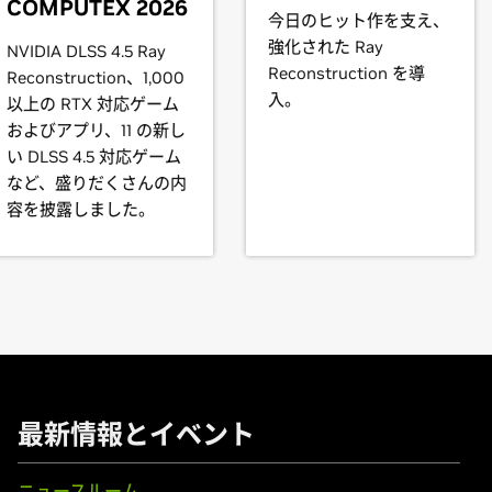
COMPUTEX 2026
今日のヒット作を支え、
instructions.
強化された Ray
book)
NVIDIA DLSS 4.5 Ray
Reconstruction を導
Force
MX110
Reconstruction、1,000
t our forum,
https://devtalk.nvidia.com/default/board/97/freebsd/
入。
以上の RTX 対応ゲーム
およびアプリ、11 の新し
GTX 1650 SUPER,
GeForce
GTX 1660 Ti,
GeForce
GTX 1660,
GeFo
い DLSS 4.5 対応ゲーム
など、盛りだくさんの内
容を披露しました。
1080,
GeForce
GTX 1070 Ti,
GeForce
GTX 1070,
GeForce
GTX 10
s)
70,
GeForce
GTX 1060,
GeForce
GTX 1050 Ti,
GeForce
GTX 1050
80,
GeForce
GTX 970,
GeForce
GTX 960,
GeForce
GTX 950
最新情報とイベント
ooks)
0M,
GeForce
GTX 970M,
GeForce
GTX 965M,
GeForce
GTX 960M
ニュースルーム