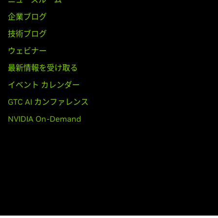
0MX,
GeForce
920MX,
GeForce
940M,
GeForce
930M
企業ブログ
ooks)
技術ブログ
50M,
GeForce
845M,
GeForce
840M,
GeForce
830M
ウェビナー
最新情報を受け取る
80,
GeForce
GTX 770,
GeForce
GTX 760,
GeForce
GTX 760 Ti (O
GT 740,
GeForce
GT 730,
GeForce
GT 720,
GeForce
GT 710
イベント カレンダー
GTC AI カンファレンス
,
GeForce
GTX 670,
GeForce
GTX 660 Ti,
GeForce
GTX 660,
GeF
NVIDIA On-Demand
rce
GTX 645,
GeForce
GT 640,
GeForce
GT 635,
GeForce
GT 630
ooks)
NVIDIA TITAN Xp,
GeForce
GTX TITAN X,
GeForce
GTX TITAN,
Ge