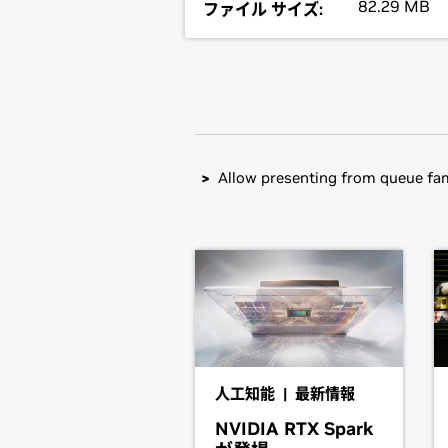
82.29 MB
ファイル サイズ:
Allow presenting from queue fa
GeForce
RTX 20 Series (Note
Installation instructions: Once you 
GeForce
RTX 2080,
GeForce
RTX 20
driver by running, as root, tar xz
GeForce
RTX 20 Series
Then, edit your X configuration file
GeForce
RTX 2080 Ti,
GeForce
RTX 
SUPER,
GeForce
RTX 2060
Note that the list of supported GPU
designs incorporating supported GPU
GeForce
MX300 Series (Note
desktop designs with switchable (hy
GeForce
MX350,
GeForce
MX330
人工知能 | 最新情報
not available. Hardware designs wil
GeForce
MX200 Series (Note
NVIDIA RTX Spark
determine whether that particular s