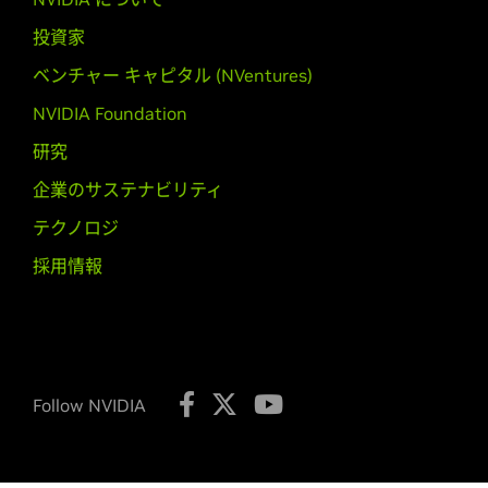
945M,
GeForce
940MX,
GeForce
93
投資家
GeForce
800M Series (Noteb
ベンチャー キャピタル (NVentures)
GeForce
GTX 860M,
GeForce
GTX 8
NVIDIA Foundation
GeForce
700 Series
研究
GeForce
GTX 780 Ti,
GeForce
GTX 7
GTX 750,
GeForce
GTX 745,
GeForce
企業のサステナビリティ
テクノロジ
GeForce
600 Series
GeForce
GTX 690,
GeForce
GTX 680
採用情報
GTX 650 Ti,
GeForce
GTX 650,
GeFo
GeForce
600M Series (Noteb
GeForce
GT 640M LE
Follow NVIDIA
NVIDIA TITAN Series
NVIDIA TITAN RTX,
NVIDIA TITAN V,
GTX TITAN Z