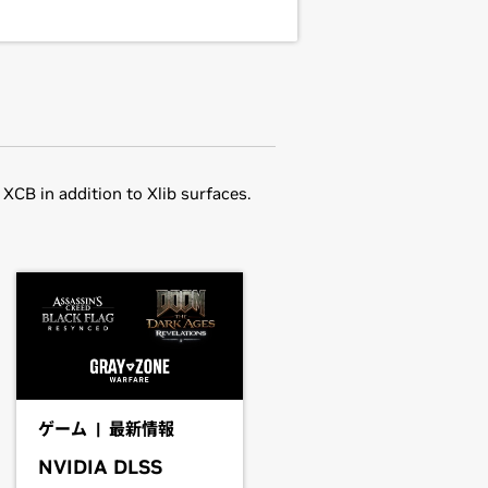
B in addition to Xlib surfaces.
he driver package and install the
6_64-440.82 && make install
one by running nvidia-xconfig
Force
RTX 2070,
GeForce
RTX 2060
 particular driver version. Some
cular, notebook and all-in-one
 integrated graphics in hardware are
ゲーム | 最新情報
th a system's manufacturer to
NVIDIA DLSS