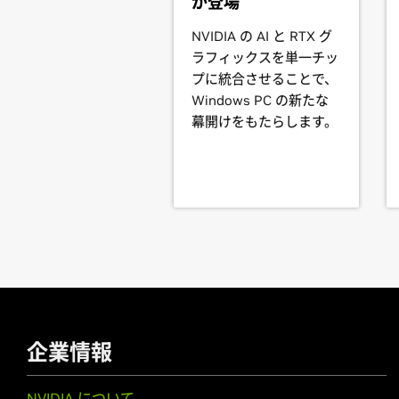
が登場
GeForce
MX250,
GeForce
MX230
See the
README
for more detailed 
NVIDIA の AI と RTX グ
GeForce
MX100 Series (Note
ラフィックスを単一チッ
GeForce
MX150,
GeForce
MX130,
Ge
For further information please visi
プに統合させることで、
Windows PC の新たな
GeForce
16 Series
幕開けをもたらします。
GeForce
GTX 1660 SUPER,
GeForce
GeForce
10 Series
GeForce
GTX 1080 Ti,
GeForce
GTX 
GTX 1050,
GeForce
GT 1030
GeForce
10 Series (Notebook
GeForce
GTX 1080,
GeForce
GTX 10
GeForce
900 Series
GeForce
GTX 980 Ti,
GeForce
GTX 9
企業情報
GeForce
900M Series (Noteb
GeForce
GTX 980,
GeForce
GTX 98
NVIDIA について