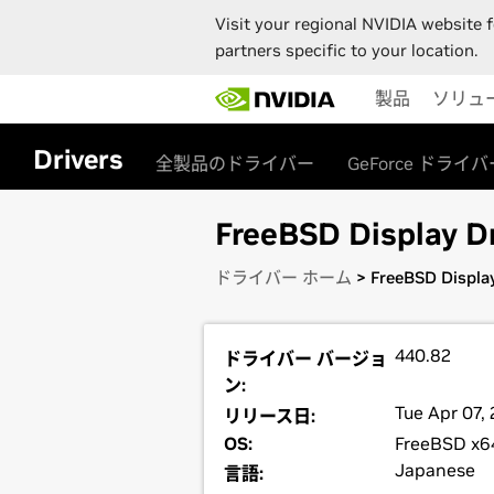
Visit your regional NVIDIA website f
partners specific to your location.
Skip
製品
ソリュ
to
main
content
Drivers
全製品のドライバー
GeForce ドライバ
FreeBSD Display Dr
ドライバー ホーム
> FreeBSD Display
440.82
ドライバー バージョ
ン:
Tue Apr 07,
リリース日:
OS:
FreeBSD x6
Japanese
言語: