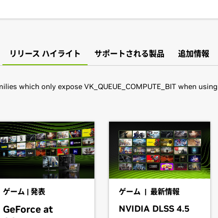
リリース ハイライト
サポートされる製品
追加情報
milies which only expose VK_QUEUE_COMPUTE_BIT when using XC
books)
have downloaded the driver, change to the directory containing t
70,
GeForce
RTX 2060
f NVIDIA-FreeBSD-x86_64-440.82.tar.gz && cd NVIDIA-FreeBSD-x8
 so that the NVIDIA X driver will be used; this can normally be d
2080 SUPER,
GeForce
RTX 2080,
GeForce
RTX 2070 SUPER,
Ge
 products is provided to indicate which GPUs are supported by a
s may not be compatible with the NVIDIA Linux driver: in parti
books)
brid) or Optimus graphics will not work if means to disable the
ゲーム | 発表
ゲーム | 最新情報
l vary from manufacturer to manufacturer, so please consult wi
books)
GeForce at
NVIDIA DLSS 4.5
ystem is compatible.