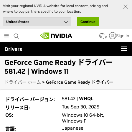
Visit your regional NVIDIA website for local content, pricing and
where to buy partners specific to your location.
Continue
Skip
Sign In
to
JP
main
Drivers
content
GeForce Game Ready ドライバー
581.42 | Windows 11
ドライバー ホーム
> GeForce Game Ready ドライバー
581.42 |
WHQL
ドライバー バージョン:
Tue Sep 30, 2025
リリース日:
OS:
Windows 10 64-bit,
Windows 11
Japanese
言語: