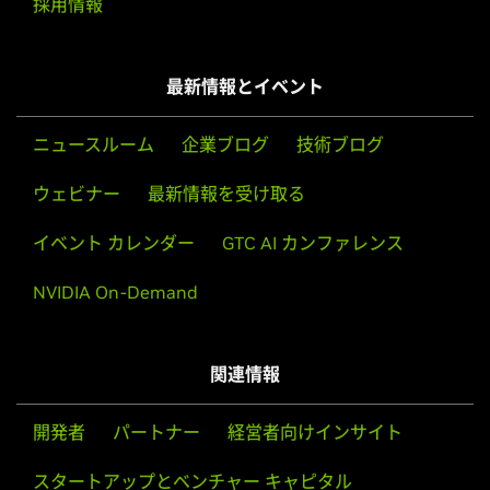
採用情報
NVIDIA
GeForce
RTX 4060
GeForce
RTX 30 Series
最新情報とイベント
GeForce
RTX 3090 Ti,
GeForce
RTX 3090,
GeForce
RTX
3080 Ti,
GeForce
RTX 3080,
GeForce
RTX 3070 Ti,
GeForce
ニュースルーム
企業ブログ
技術ブログ
RTX 3070,
GeForce
RTX 3060 Ti,
GeForce
RTX 3060,
GeForce
RTX 3050
ウェビナー
最新情報を受け取る
GeForce
RTX 20 Series
イベント カレンダー
GTC AI カンファレンス
GeForce
RTX 2080 Ti,
GeForce
RTX 2080 SUPER,
GeForce
RTX 2080,
GeForce
RTX 2070 SUPER,
GeForce
RTX 2070,
NVIDIA On-Demand
GeForce
RTX 2060 SUPER,
GeForce
RTX 2060
GeForce
16 Series
関連情報
GeForce
GTX 1660 SUPER,
GeForce
GTX 1650 SUPER,
GeForce
GTX 1660 Ti,
GeForce
GTX 1660,
GeForce
GTX
開発者
パートナー
経営者向けインサイト
1650,
GeForce
GTX 1630
スタートアップとベンチャー キャピタル
GeForce
10 Series