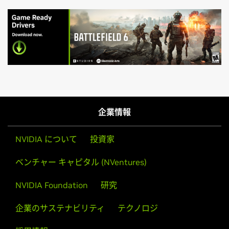
GeForce
RTX 50 Series
Effective October 2021, Game Ready Driver upgrades,
NVIDIA
GeForce
RTX 5090 D v2,
NVIDIA
GeForce
RTX 5090
including performance enhancements, new features, and
D,
NVIDIA
GeForce
RTX 5090,
NVIDIA
GeForce
RTX 5080,
bug fixes, will be available for systems utilizing Maxwell,
企業情報
NVIDIA
GeForce
RTX 5070 Ti,
NVIDIA
GeForce
RTX 5070,
Pascal, Turing, and Ampere-series GPUs. Critical security
NVIDIA
GeForce
RTX 5060 Ti,
NVIDIA
GeForce
RTX 5060,
updates will be available on systems utilizing desktop
NVIDIA について
投資家
NVIDIA
GeForce
RTX 5050
Kepler-series GPUs through September 2024. A complete
list of desktop Kepler-series GeForce GPUs can be found
ベンチャー キャピタル (NVentures)
GeForce
RTX 40 Series
here
.
NVIDIA
GeForce
RTX 4090 D,
NVIDIA
GeForce
RTX 4090,
NVIDIA Foundation
研究
NVIDIA
GeForce
RTX 4080 SUPER,
NVIDIA
GeForce
RTX
Game Ready Driver Release Notes (v581.42)
4080,
NVIDIA
GeForce
RTX 4070 Ti SUPER,
NVIDIA
企業のサステナビリティ
テクノロジ
NVIDIA Control Panel Quick Start Guide
GeForce
RTX 4070 Ti,
NVIDIA
GeForce
RTX 4070 SUPER,
NVIDIA
GeForce
RTX 4070,
NVIDIA
GeForce
RTX 4060 Ti,