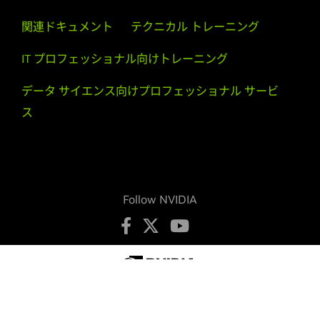
GeForce
GTX 1080 Ti,
GeForce
GTX 1080,
GeForce
GTX
関連ドキュメント
テクニカル トレーニング
1070 Ti,
GeForce
GTX 1070,
GeForce
GTX 1060,
GeForce
GTX 1050 Ti,
GeForce
GTX 1050,
GeForce
GT 1030,
GeForce
IT プロフェッショナル向けトレーニング
GT 1010
データ サイエンス向けプロフェッショナル サービ
GeForce
900 Series
ス
GeForce
GTX 980 Ti,
GeForce
GTX 980,
GeForce
GTX 970,
GeForce
GTX 960,
GeForce
GTX 950
GeForce
700 Series
GeForce
GTX 750 Ti,
GeForce
GTX 750,
GeForce
GTX 745
Follow NVIDIA
NVIDIA TITAN Series
NVIDIA TITAN RTX,
NVIDIA TITAN V,
NVIDIA TITAN Xp,
NVIDIA TITAN X (Pascal),
GeForce
GTX TITAN X
プライバシーの保護
プライバシーに関する選択肢
利用規約
アクセシビリティ
企業ポリシー