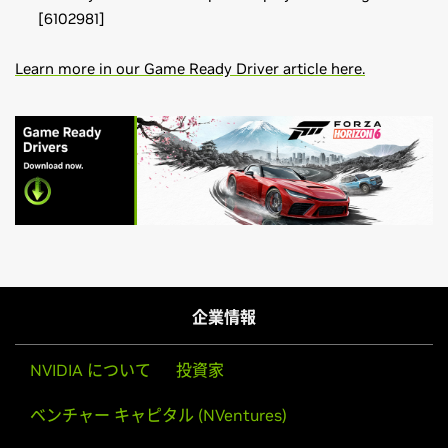
[6102981]
Learn more in our Game Ready Driver article here.
GeForce
RTX 50 Series
Effective October 2021, Game Ready Driver upgrades,
NVIDIA
GeForce
RTX 5090 D v2,
NVIDIA
GeForce
RTX 5090
including performance enhancements, new features, and
D,
NVIDIA
GeForce
RTX 5090,
NVIDIA
GeForce
RTX 5080,
bug fixes, will be available for systems utilizing Maxwell,
企業情報
NVIDIA
GeForce
RTX 5070 Ti,
NVIDIA
GeForce
RTX 5070,
Pascal, Turing, and Ampere-series GPUs. Critical security
NVIDIA
GeForce
RTX 5060 Ti,
NVIDIA
GeForce
RTX 5060,
updates will be available on systems utilizing desktop
NVIDIA について
投資家
NVIDIA
GeForce
RTX 5050
Kepler-series GPUs through September 2024. A complete
list of desktop Kepler-series GeForce GPUs can be found
ベンチャー キャピタル (NVentures)
GeForce
RTX 40 Series
here
.
NVIDIA
GeForce
RTX 4090 D,
NVIDIA
GeForce
RTX 4090,