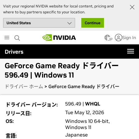
Visit your regional NVIDIA website for local content, pricing and
where to buy partners specific to your location.
Continue
Skip
Sign In
to
JP
main
Drivers
content
GeForce Game Ready ドライバー
596.49 | Windows 11
ドライバー ホーム
> GeForce Game Ready ドライバー
596.49 |
WHQL
ドライバー バージョン:
Tue May 12, 2026
リリース日:
OS:
Windows 10 64-bit,
Windows 11
Japanese
言語: