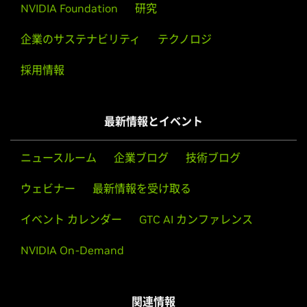
NVIDIA Foundation
研究
NVIDIA
GeForce
RTX 4080 SUPER,
NVIDIA
GeForce
RTX
Game Ready Driver Release Notes (v596.49)
4080,
NVIDIA
GeForce
RTX 4070 Ti SUPER,
NVIDIA
企業のサステナビリティ
テクノロジ
NVIDIA Control Panel Quick Start Guide
GeForce
RTX 4070 Ti,
NVIDIA
GeForce
RTX 4070 SUPER,
NVIDIA
GeForce
RTX 4070,
NVIDIA
GeForce
RTX 4060 Ti,
採用情報
NVIDIA
GeForce
RTX 4060
GeForce
RTX 30 Series
最新情報とイベント
GeForce
RTX 3090 Ti,
GeForce
RTX 3090,
GeForce
RTX
3080 Ti,
GeForce
RTX 3080,
GeForce
RTX 3070 Ti,
GeForce
ニュースルーム
企業ブログ
技術ブログ
RTX 3070,
GeForce
RTX 3060 Ti,
GeForce
RTX 3060,
GeForce
RTX 3050
ウェビナー
最新情報を受け取る
GeForce
RTX 20 Series
イベント カレンダー
GTC AI カンファレンス
GeForce
RTX 2080 Ti,
GeForce
RTX 2080 SUPER,
GeForce
RTX 2080,
GeForce
RTX 2070 SUPER,
GeForce
RTX 2070,
NVIDIA On-Demand
GeForce
RTX 2060 SUPER,
GeForce
RTX 2060
GeForce
16 Series
関連情報
GeForce
GTX 1660 SUPER,
GeForce
GTX 1650 SUPER,