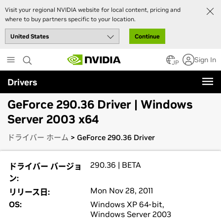
Visit your regional NVIDIA website for local content, pricing and
where to buy partners specific to your location.
Continue
Skip
Sign In
to
JP
main
Drivers
content
GeForce 290.36 Driver | Windows
Server 2003 x64
ドライバー ホーム
> GeForce 290.36 Driver
290.36 | BETA
ドライバー バージョ
ン:
Mon Nov 28, 2011
リリース日:
OS:
Windows XP 64-bit,
Windows Server 2003