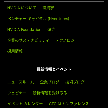
GeForce
510
NVIDIA について
投資家
GeForce
400 Series
ベンチャー キャピタル (NVentures)
GeForce
GTX 480,
GeForce
GTX 470,
GeForce
GTX 465,
GeForce
GTX 460 SE v2,
GeForce
GTX 460 SE,
GeForce
GTX
NVIDIA Foundation
研究
460,
GeForce
GTS 450,
GeForce
GT 440,
GeForce
GT 430,
GeForce
GT 420,
GeForce
405
企業のサステナビリティ
テクノロジ
GeForce
300 Series
採用情報
GeForce
GT 340,
GeForce
GT 330,
GeForce
GT 320,
GeForce
315,
GeForce
310
最新情報とイベント
GeForce
200 Series
GeForce
GTX 295,
GeForce
GTX 285,
GeForce
GTX 280,
GeForce
GTX 275,
GeForce
GTX 260,
GeForce
GTS 250,
ニュースルーム
企業ブログ
技術ブログ
GeForce
GTS 240,
GeForce
GT 230,
GeForce
GT 240,
ウェビナー
最新情報を受け取る
GeForce
GT 220,
GeForce
G210,
GeForce
210,
GeForce
205
イベント カレンダー
GTC AI カンファレンス
GeForce
100 Series