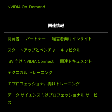
GeForce
GT 140,
GeForce
GT 130,
GeForce
GT 120,
GeForce
NVIDIA On-Demand
G100
GeForce
9 Series
GeForce
9800 GX2,
GeForce
関連情報
9800 GTX/GTX+,
GeForce
9800 GT,
GeForce
9600 GT,
GeForce
9600 GSO,
GeForce
9600 GSO 512,
GeForce
9600 GS,
GeForce
9500 GT,
開発者
パートナー
経営者向けインサイト
GeForce
9500 GS,
GeForce
9400 GT,
GeForce
9400,
スタートアップとベンチャー キャピタル
GeForce
9300 GS,
GeForce
9300 GE,
GeForce
9300 SE,
GeForce
9300,
GeForce
9200,
GeForce
9100
ISV 向け NVIDIA Connect
関連ドキュメント
GeForce
8 Series
テクニカル トレーニング
GeForce
8800 Ultra,
GeForce
8800 GTX,
GeForce
8800
GTS 512,
GeForce
8800 GTS,
GeForce
8800 GT,
GeForce
IT プロフェッショナル向けトレーニング
8800 GS,
GeForce
8600 GTS,
GeForce
8600 GT,
GeForce
8600 GS,
GeForce
8500 GT,
GeForce
8400 GS,
GeForce
データ サイエンス向けプロフェッショナル サービ
8400 SE,
GeForce
8400,
GeForce
8300 GS,
GeForce
8300,
ス
GeForce
8200,
GeForce
8200 /nForce 730a,
GeForce
8100
/nForce 720a