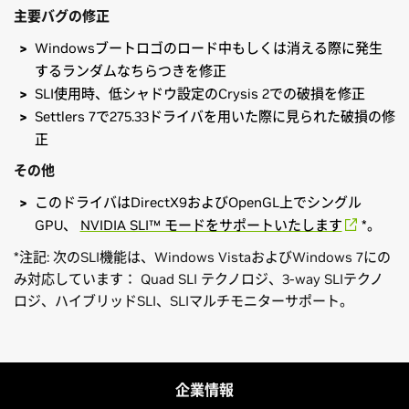
主要バグの修正
Windowsブートロゴのロード中もしくは消える際に発生
するランダムなちらつきを修正
SLI使用時、低シャドウ設定のCrysis 2での破損を修正
Settlers 7で275.33ドライバを用いた際に見られた破損の修
正
その
他
このドライバはDirectX9およびOpenGL上でシングル
GPU、
NVIDIA SLI™ モードをサポートいたします
*。
*注記: 次のSLI機能は、Windows VistaおよびWindows 7にの
み対応しています： Quad SLI テクノロジ、3-way SLIテクノ
ロジ、ハイブリッドSLI、SLIマルチモニターサポート。
GeForce
500 Series
Windows XPリリースノート - 290.36
GeForce
GTX 590,
GeForce
GTX 580,
GeForce
GTX 570,
Control Panel User's Guide
GeForce
GTX 560 Ti,
GeForce
GTX 560,
GeForce
GTX 550
企業情報
Ti,
GeForce
GT 545,
GeForce
GT 530,
GeForce
GT 520,