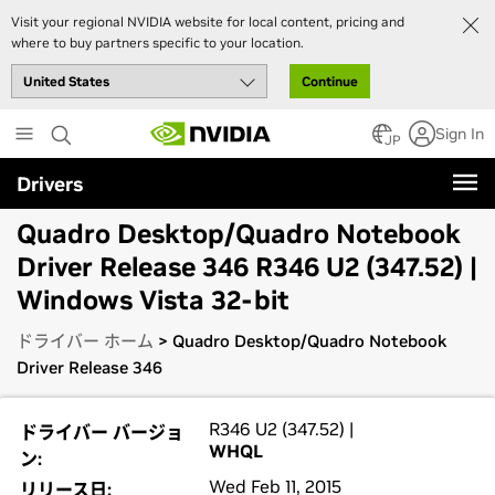
Visit your regional NVIDIA website for local content, pricing and
where to buy partners specific to your location.
Continue
Skip
Sign In
to
JP
main
Drivers
content
Quadro Desktop/Quadro Notebook
Driver Release 346 R346 U2 (347.52) |
Windows Vista 32-bit
ドライバー ホーム
> Quadro Desktop/Quadro Notebook
Driver Release 346
R346 U2 (347.52) |
ドライバー バージョ
WHQL
ン:
Wed Feb 11, 2015
リリース日: