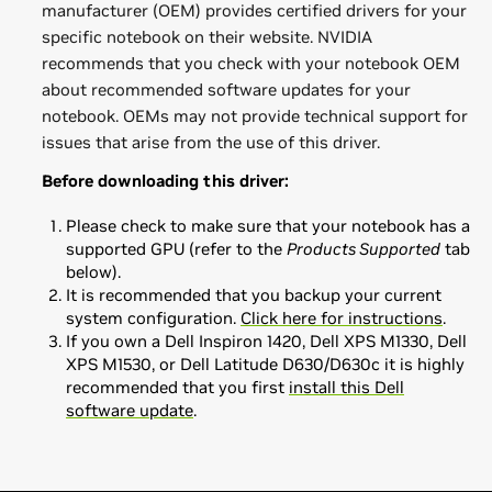
manufacturer (OEM) provides certified drivers for your
specific notebook on their website. NVIDIA
recommends that you check with your notebook OEM
about recommended software updates for your
notebook. OEMs may not provide technical support for
issues that arise from the use of this driver.
Before downloading this driver:
Please check to make sure that your notebook has a
supported GPU (refer to the
Products Supported
tab
below).
It is recommended that you backup your current
system configuration.
Click here for instructions
.
If you own a Dell Inspiron 1420, Dell XPS M1330, Dell
XPS M1530, or Dell Latitude D630/D630c it is highly
recommended that you first
install this Dell
software update
.
Quadro Series
Quadro/GRID Release Notes (v347.52)
Quadro K6000,
Quadro K5200,
Quadro K5000,
Quadro
Control Panel User's Guide