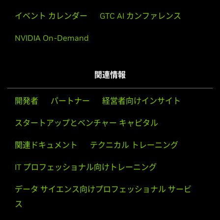
イベント カレンダー
GTC AI カンファレンス
Quadro NVS Series (Notebooks)
NVS 5400M,
NVS 5200M,
NVS 4200M
NVIDIA On-Demand
GRID Series
GRID K2,
GRID K1
関連情報
NVS Series
NVS 510,
NVS 315,
NVS 310
開発者
パートナー
経営者向けインサイト
NVS Series (Notebooks)
スタートアップとベンチャー キャピタル
NVS 5400M,
NVS 5200M,
NVS 4200M
関連ドキュメント
テクニカル トレーニング
IT プロフェッショナル向けトレーニング
データ サイエンス向けプロフェッショナル サービ
ス