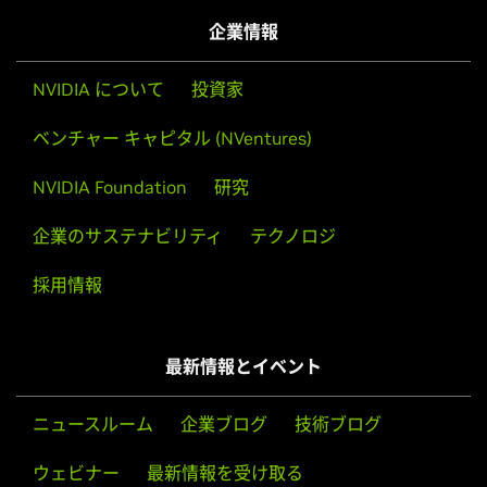
K4000,
Quadro K4200,
Quadro K2200,
Quadro K2000,
企業情報
Quadro K2000D,
Quadro K620,
Quadro K600,
Quadro
K420,
Quadro 6000,
Quadro 5000,
Quadro 4000,
Quadro
NVIDIA について
投資家
2000,
Quadro 2000D,
Quadro 600,
Quadro 410
ベンチャー キャピタル (NVentures)
Quadro Series (Notebooks)
Quadro K5100M,
Quadro K5000M,
Quadro K4100M,
Quadro
NVIDIA Foundation
研究
K4000M,
Quadro K3100M,
Quadro K2100M,
Quadro
K3000M,
Quadro K2000M,
Quadro K1100M,
Quadro
企業のサステナビリティ
テクノロジ
K1000M,
Quadro K610M,
Quadro K510M,
Quadro K500M,
Quadro 5010M,
Quadro 5000M,
Quadro 4000M,
Quadro
採用情報
3000M,
Quadro 2000M,
Quadro 1000M
Quadro Blade/Embedded Series
最新情報とイベント
Quadro K3100M,
Quadro 500M,
Quadro 1000M,
Quadro
3000M,
Quadro 4000M
ニュースルーム
企業ブログ
技術ブログ
Quadro NVS Series
ウェビナー
最新情報を受け取る
NVS 510,
NVS 315,
NVS 310