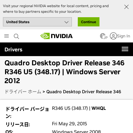
Visit your regional NVIDIA website for local content, pricing and
where to buy partners specific to your location.
Continue
Skip
Sign In
to
JP
main
Drivers
content
Quadro Desktop Driver Release 346
R346 U5 (348.17) | Windows Server
2012
ドライバー ホーム
> Quadro Desktop Driver Release 346
R346 U5 (348.17) |
WHQL
ドライバー バージョ
ン:
Fri May 29, 2015
リリース日:
OS:
Windows Server 2008