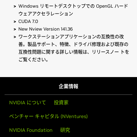
Windows リモートデスクトップでの OpenGL ハード
ウェアアクセラレーション
CUDA 7.0
New Nview Version 141.36
ワークステーションアプリケーションの互換性の改
善。製品サポート、特徴、ドライバ修理および既存の
互換性問題に関する詳しい情報は、リリースノー トを
ご覧ください。
Quadro Series
Quadro/GRID Release Notes (v348.17)
Quadro M6000,
Quadro M5000,
Quadro M4000,
Quadro
Control Panel User's Guide
K6000,
Quadro K5200,
Quadro K5000,
Quadro K4000,
企業情報
Quadro K4200,
Quadro K2200,
Quadro K2000,
Quadro
K2000D,
Quadro K1200,
Quadro K620,
Quadro K600,
NVIDIA について
投資家
Quadro K420,
Quadro 6000,
Quadro 5000,
Quadro 4000,
Quadro 2000,
Quadro 2000D,
Quadro 600,
Quadro 410
ベンチャー キャピタル (NVentures)
Quadro Blade/Embedded Series
NVIDIA Foundation
研究
Quadro K3100M,
Quadro 500M,
Quadro 1000M,
Quadro