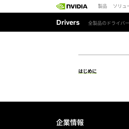
Skip
製品
ソリュ
to
main
content
Drivers
全製品のドライバ
はじめに
企業情報