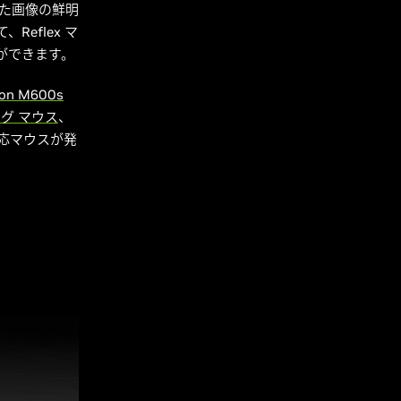
れた画像の鮮明
eflex マ
とができます。
ion M600s
ミング マウス
、
x 対応マウスが発