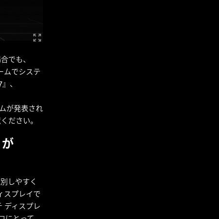
場合でも、
のゲームでシステ
7』、
、
 ゲームが発表され
覧ください。
x が
識別しやすく
 ディスプレイで
チ ディスプレ
プロにとって