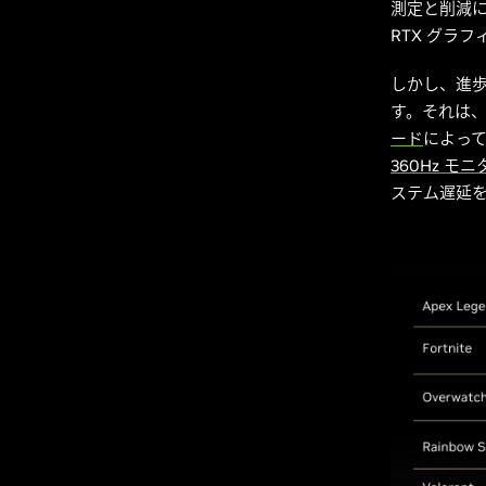
測定と削減
RTX グラフ
しかし、進
す。それは、
ード
によって
360Hz モニ
ステム遅延