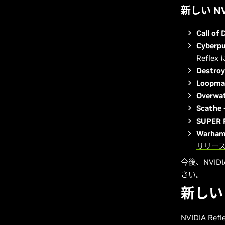
新しい NVI
Call of 
Cyberp
Reflex
Destroy
Loopma
Overwat
Scathe
SUPER 
Warham
リリー
今後、NVID
さい。
新しい 
NVIDIA 