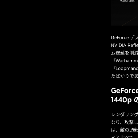
GeForce
NVIDIA 
ム遅延を削減
『Warhammer
『Loopman
たばかりで
GeForc
1440
レンダリン
なり、攻撃
は、敵の頭部
イと比べて、