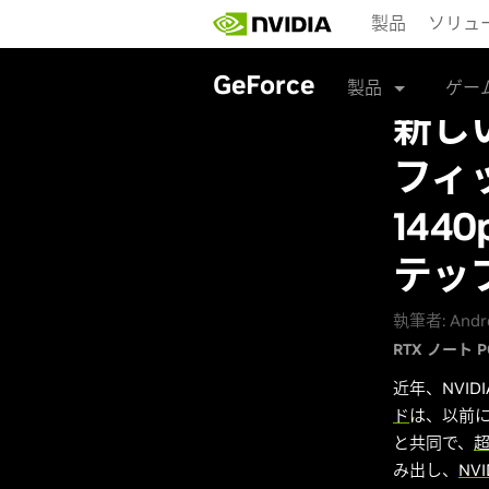
Skip
製品
ソリュ
to
main
content
GeForce
製品
ゲー
新しい
フィッ
144
テッ
執筆者: Andr
RTX ノート P
近年、NVI
ド
は、以前に
と共同で、
超
み出し、
NVI