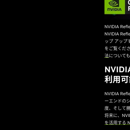
NVIDIA R
NVIDIA R
ップ アップす
をご覧くだ
法
について
NVID
利用可
NVIDIA 
ーエンドのシ
度、そして
将来に、NVI
を活用する NVI