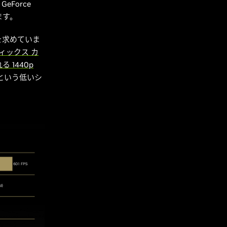
GeForce
ます。
を求めていま
ラフィックス カ
 1440p
秒という低いシ