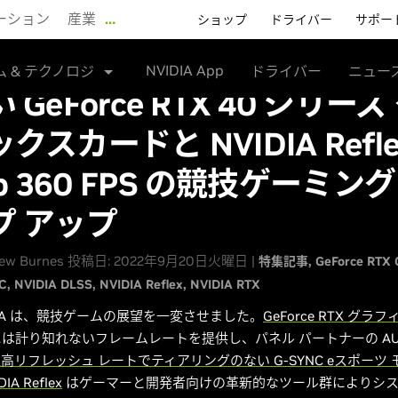
ーション
産業
…
ショップ
ドライバー
サポー
NVIDIA App
ム & テクノロジ
ドライバー
ニュー
 GeForce RTX 40 シリーズ
クスカードと NVIDIA Refle
0p 360 FPS の競技ゲーミン
プ アップ
ew Burnes 投稿日: 2022年9月20日火曜日 |
特集記事
GeForce RTX
C
NVIDIA DLSS
NVIDIA Reflex
NVIDIA RTX
DIA は、競技ゲームの展望を一変させました。
GeForce RTX グラ
は計り知れないフレームレートを提供し、パネル パートナーの AU Opt
高リフレッシュ レートでティアリングのない G-SYNC eスポーツ
DIA Reflex
はゲーマーと開発者向けの革新的なツール群によりシ