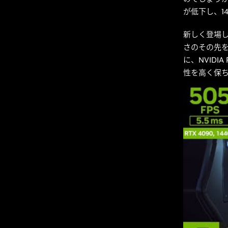
が低下し、1
新しく登場
さのその先を行
に、NVID
性を高く保