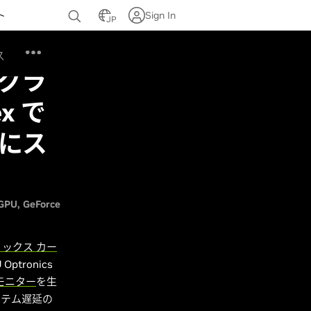
ト
Sign In
JP
ス
 グラ
x で
グにス
 GPU
GeForce
フィックス カー
ronics
 モニター
を生
ステム遅延の