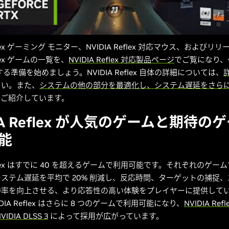
eflex ゲーミング モニター、NVIDIA Reflex 対応マウス、およびリ
eflex ゲームの一覧を、
NVIDIA Reflex 対応製品ページ
でご覧になり、
る準備を始めましょう。NVIDIA Reflex 自体の詳細については、
さい。また、
システムの他の部分を最適化し、システム遅延をさら
もご紹介しています。
IA Reflex が人気のゲームと期待の
能
Reflex はすでに 40 を超えるゲームで利用可能です。それぞれのゲ
ステム遅延を平均で 20% 削減し、反応時間、ターゲットの捕捉
勝率を向上させる、より応答性の高い体験をプレイヤーに提供して
DIA Reflex はさらに 8 つのゲームで利用可能になり、
NVIDIA Re
DIA DLSS 3
によって採用が広がっています。