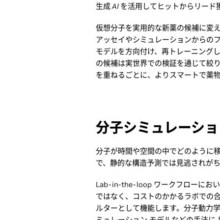
生成 AI を活用してヒットからリー
仮想分子を実用的な新薬の候補に変えるため
アッセイやシミュレーションからのフィード
モデルを方向付け、再トレーニング
の候補は実世界での検証を通じて絞り
を重ねるごとに、よりスマートで薬
分子シミュレーション
分子が時間や空間の中でどのように
で、静的な構造予測では見逃されが
Lab-in-the-loop ワークフ
ではなく、コストのかかるラボでの
ルターとして機能します。分子動力学
ミュレーション モデルなどの手法に