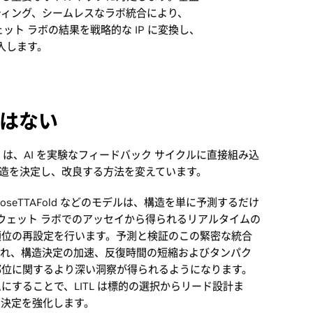
ティング、シームレスなラボ統合により、
ェット ラボの結果を戦略的な IP に変換し、
導入します。
はない
loop は、AI を実験なフィードバック サイクルに直接組み込
質構造を決定し、改良する方法を変えています。
 RoseTTAFold などのモデルは、構造を単に予測するだけ
どのウェット ラボでのアッセイから得られるリアルタイムの
順位の再設定を行います。予測と検証のこの緊密な統合
られ、構造決定の加速、反復時間の短縮およびタンパク
部位に関するより深い洞察が得られるようになります。
することで、LITL は標的の選択からリード設計ま
思決定を強化します。