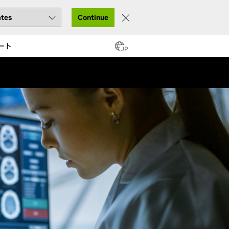
Continue
ート
JP