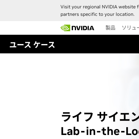
Visit your regional NVIDIA website f
partners specific to your location.
Skip
製品
ソリュ
to
main
content
ユース ケース
ライフ サイエ
Lab-in-the-Lo