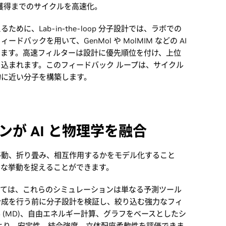
ド獲得までのサイクルを高速化。
に、Lab-in-the-loop 分子設計では、ラボでの
バックを用いて、GenMol や MolMIM などの AI
します。高速フィルターは設計に優先順位を付け、上位
込まれます。このフィードバック ループは、サイクル
物に近い分子を構築します。
が AI と物理学を融合
移動、折り畳み、相互作用するかをモデル化すること
ちな挙動を捉えることができます。
ローにおいては、これらのシミュレーションは単なる予測ツール
合成を行う前に分子設計を検証し、絞り込む強力なフィ
 (MD)、自由エネルギー計算、グラフをベースとしたシ
より、安定性、結合強度、立体配座柔軟性を評価できま