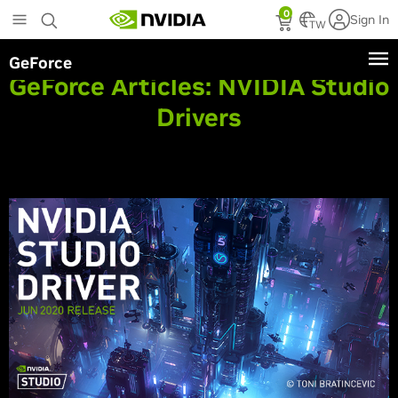
Skip
0
Sign In
to
TW
main
GeForce
content
GeForce Articles:
NVIDIA Studio
Drivers