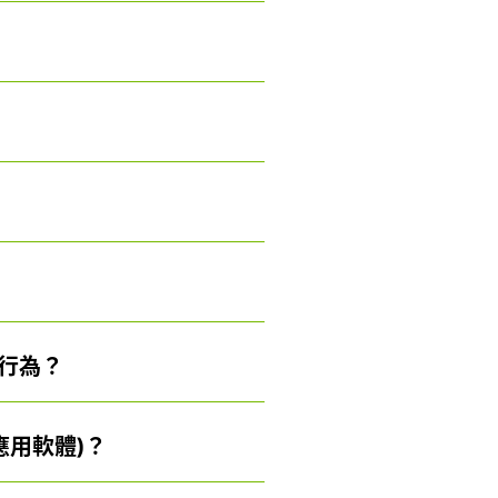
的行為？
應用軟體)？