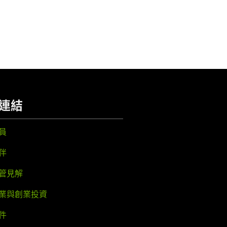
連結
員
伴
管見解
業與創業投資
件