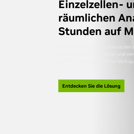
Einzelzellen- 
räumlichen An
Stunden auf M
Menschliche Lungenproben laufen 
Genomics Xenium Analyzer und wer
RAPIDS verarbeitet. Bild zur Verfüg
TGen.
Entdecken Sie die Lösung