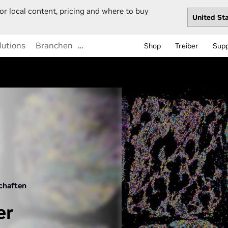
or local content, pricing and where to buy
lutions
Branchen
…
Shop
Treiber
Sup
chaften
er