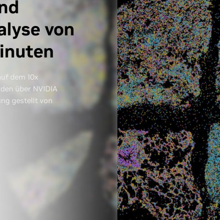
und
alyse von
inuten
auf dem 10x
den über NVIDIA
ung gestellt von