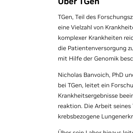
Über TGen
TGen, Teil des Forschungs
eine Vielzahl von Krankhe
komplexer Krankheiten reic
die Patientenversorgung z
mit Hilfe der Genomik besc
Nicholas Banvoich, PhD und
bei TGen, leitet ein Forsch
Krankheitsergebnisse beein
reaktion. Die Arbeit seine
krebsbezogene Lungenerkr
Über sein Labor hinaus lei