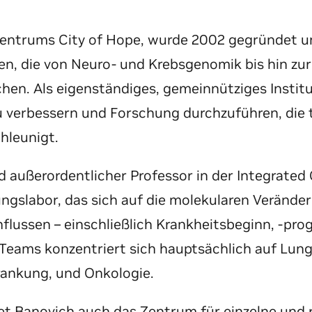
zentrums City of Hope, wurde 2002 gegründet un
iten, die von Neuro- und Krebsgenomik bis hin 
hen. Als eigenständiges, gemeinnütziges Institut
u verbessern und Forschung durchzuführen, die 
hleunigt.
 außerordentlicher Professor in der Integrated
ungslabor, das sich auf die molekularen Veränder
flussen – einschließlich Krankheitsbeginn, -pro
s Teams konzentriert sich hauptsächlich auf Lung
ankung, und Onkologie.
tet Banovich auch das Zentrum für einzelne und