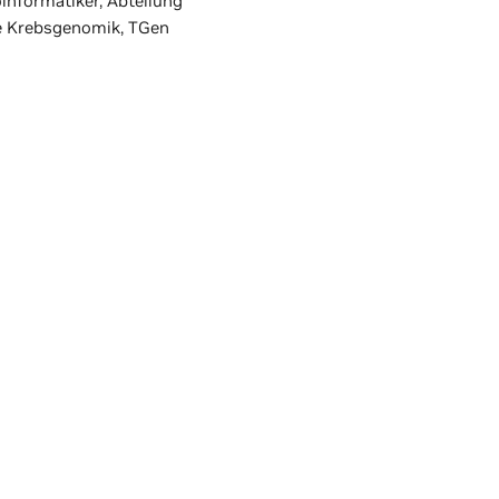
oinformatiker, Abteilung
te Krebsgenomik, TGen