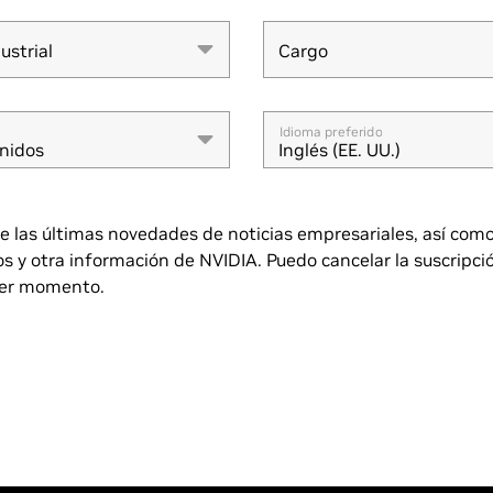
ustrial
Cargo
ustrial
Cargo
Idioma preferido
nidos
Inglés (EE. UU.)
 las últimas novedades de noticias empresariales, así com
s y otra información de NVIDIA. Puedo cancelar la suscripci
ier momento.