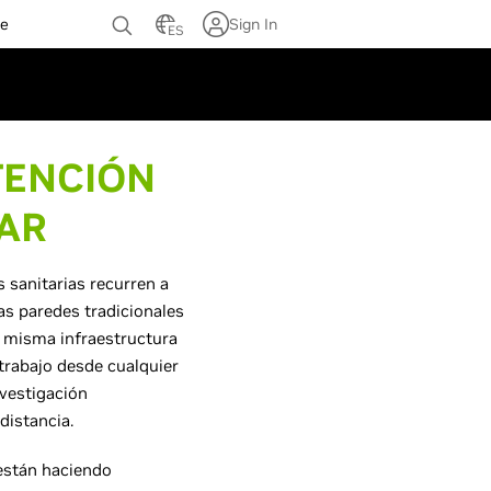
te
Sign In
ES
TENCIÓN
AR
s sanitarias recurren a
as paredes tradicionales
a misma infraestructura
trabajo desde cualquier
nvestigación
distancia.
están haciendo