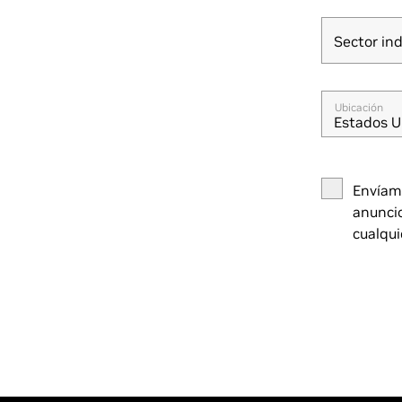
Sector ind
Sector ind
Ubicación
Estados U
Envíame
anuncio
cualqu