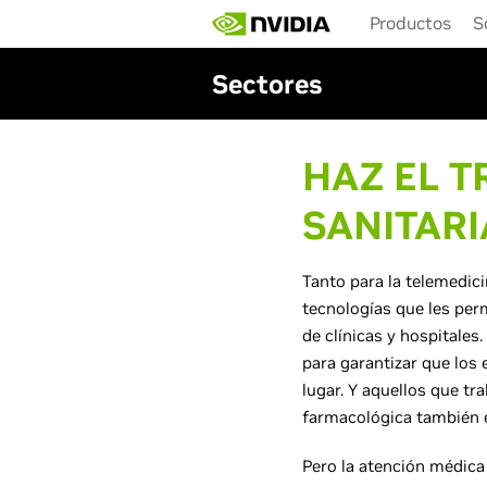
Skip
Productos
S
to
main
content
Sectores
HAZ EL T
SANITAR
Tanto para la telemedici
tecnologías que les perm
de clínicas y hospitales
para garantizar que los 
lugar. Y aquellos que t
farmacológica también e
Pero la atención médica