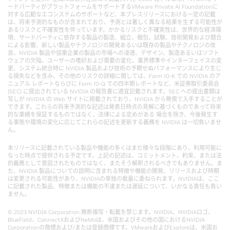
ードパーティがプラットフォームをサポートするVMware Private AI Foundationに
対する広範なエコシステムのサポートなど、本プレスリリースにおける一定の記載
は、将来予測的なものが含まれており、予測とは著しく異なる結果を生ずる可能性が
あるリスクと不確実性を伴っています。かかるリスクと不確実性は、世界的な経済環
境、サードパーティに依存する製品の製造、組立、梱包、試験、技術開発および競合
による影響、新しい製品やテクノロジの開発あるいは既存の製品やテクノロジの改
良、NVIDIA 製品や協業企業の製品の市場への浸透、デザイン、製造あるいはソフト
ウェアの欠陥、ユーザーの嗜好および需要の変化、業界標準やインターフェイスの変
更、システム統合時に NVIDIA 製品および技術の予期せぬパフォーマンスにより生じ
る損失などを含み、その他のリスクの詳細に関しては、Form 10-K での NVIDIA のア
ニュアル レポートならびに Form 10-Q での四半期レポートなど、米証券取引委員会
(SEC) に提出されている NVIDIA の報告書に適宜記載されます。SEC への提出書類は
写しが NVIDIA の Web サイトに掲載されており、NVIDIA から無償で入手することが
できます。これらの将来予測的な記述は発表日時点の見解に基づくものであって将来
的な業績を保証するものではなく、法律による定めがある 場合を除き、今後発生す
る事態や環境の変化に応じてこれらの記述を更新する義務を NVIDIA は一切負いませ
ん。
本リリースに記載されている製品や機能の多くはまだ様々な段階にあり、利用可能に
なった時点で提供される予定です。上記の記述は、コミットメント、約束、または法
的義務として意図されたものではなく、またそう解釈されるべきでもありません。ま
た、NVIDIA 製品についての説明に含まれる特徴や機能の開発、リリースおよび時期
は変更される可能性があり、NVIDIAの単独の裁量に委ねられます。NVIDIAは、ここ
に記載された製品、特徴または機能の不達または遅延について、いかなる責任も負い
ません。
© 2023 NVIDIA Corporation.無断複写・転載を禁じます。NVIDIA、NVIDIAロゴ、
BlueField、ConnectXおよびNeMoは、米国およびその他の国におけるNVIDIA
Corporationの商標および/または登録商標です。VMwareおよびExploreは、米国お