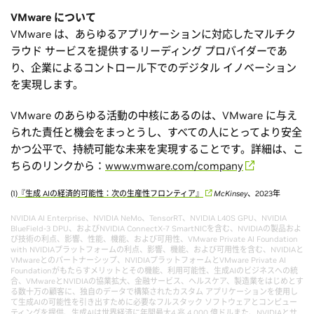
VMware について
VMware は、あらゆるアプリケーションに対応したマルチク
ラウド サービスを提供するリーディング プロバイダーであ
り、企業によるコントロール下でのデジタル イノベーション
を実現します。
VMware のあらゆる活動の中核にあるのは、VMware に与え
られた責任と機会をまっとうし、すべての人にとってより安全
かつ公平で、持続可能な未来を実現することです。詳細は、こ
ちらのリンクから：
www.vmware.com/company
(1)
『生成 AIの経済的可能性：次の生産性フロンティア』
McKinsey
、2023年
NVIDIA AI Enterprise、NVIDIA NeMo、TensorRT、NVIDIA L40S GPU、NVIDIA
BlueField-3 DPU、およびNVIDIA ConnectX-7 SmartNICを含む、NVIDIAの製品およ
び技術の利点、影響、性能、機能、および可用性、VMware Private AI Foundation
with NVIDIAプラットフォームの利点、影響、機能、および可用性を含む、NVIDIAと
VMwareとのパートナーシップ、NVIDIAプラットフォームとVMware Private AI
Foundationがもたらすメリットとその機能、利用可能性、生成AIのビジネスへの統
合、VMwareとNVIDIAの協業拡大、金融サービス、ヘルスケア、製造業をはじめとす
る数十万の顧客に、独自のデータで構築されたカスタム アプリケーションを使用し
て生成AIの可能性を引き出すために必要なフルスタック ソフトウェアとコンピュー
ティングを提供、生成AIは世界経済に年間最大4 兆 4,000 億ドルまた、NVIDIAとサ