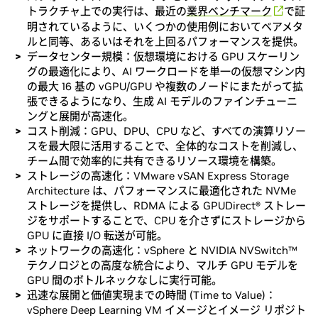
トラクチャ上での実行は、最近の
業界ベンチマーク
で証
明されているように、いくつかの使用例においてベアメタ
ルと同等、あるいはそれを上回るパフォーマンスを提供。
データセンター規模：仮想環境における GPU スケーリン
グの最適化により、AI ワークロードを単一の仮想マシン内
の最大 16 基の vGPU/GPU や複数のノードにまたがって拡
張できるようになり、生成 AI モデルのファインチューニ
ングと展開が高速化。
コスト削減：GPU、DPU、CPU など、すべての演算リソー
スを最大限に活用することで、全体的なコストを削減し、
チーム間で効率的に共有できるリソース環境を構築。
ストレージの高速化：VMware vSAN Express Storage
Architecture は、パフォーマンスに最適化された NVMe
ストレージを提供し、RDMA による GPUDirect® ストレー
ジをサポートすることで、CPU を介さずにストレージから
GPU に直接 I/O 転送が可能。
ネットワークの高速化：vSphere と NVIDIA NVSwitch™
テクノロジとの高度な統合により、マルチ GPU モデルを
GPU 間のボトルネックなしに実行可能。
迅速な展開と価値実現までの時間 (Time to Value)：
vSphere Deep Learning VM イメージとイメージ リポジト