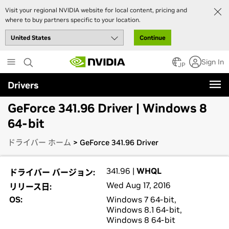
Visit your regional NVIDIA website for local content, pricing and
where to buy partners specific to your location.
Continue
Skip
Sign In
to
JP
main
Drivers
content
GeForce 341.96 Driver | Windows 8
64-bit
ドライバー ホーム
> GeForce 341.96 Driver
341.96 |
WHQL
ドライバー バージョン:
Wed Aug 17, 2016
リリース日:
OS:
Windows 7 64-bit,
Windows 8.1 64-bit,
Windows 8 64-bit