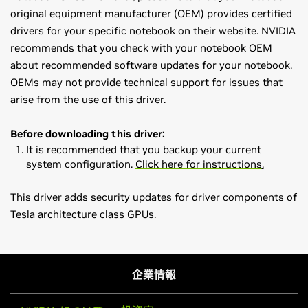
original equipment manufacturer (OEM) provides certified
drivers for your specific notebook on their website. NVIDIA
recommends that you check with your notebook OEM
about recommended software updates for your notebook.
OEMs may not provide technical support for issues that
arise from the use of this driver.
Before downloading this driver:
It is recommended that you backup your current
system configuration.
Click here for instructions
.
This driver adds security updates for driver components of
Tesla architecture class GPUs.
GeForce
400M Series (Notebooks)
Exceptions:
GeForce
405M
Notebooks supporting Hybrid Power technology are not
GeForce
300M Series (Notebooks)
企業情報
supported (NVIDIA Optimus technology is supported).
The following Sony VAIO notebooks are included in the
GeForce
GTS 360M,
GeForce
GTS 350M,
GeForce
GT 335M,
Verde notebook program: Sony VAIO F Series with
GeForce
GT 330M,
GeForce
GT 325M,
GeForce
GT 320M,