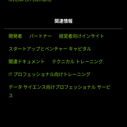
GS,
GeForce
9600M GT,
GeForce
9600M GS,
GeForce
9500M GS,
GeForce
9500M G,
GeForce
9400M G,
GeForce
9400M,
GeForce
9300M GS,
GeForce
9300M G,
GeForce
関連情報
9200M GS,
GeForce
9100M G
GeForce
8M Series (Notebooks)
開発者
パートナー
経営者向けインサイト
GeForce
8800M GTX,
GeForce
8800M GTS,
GeForce
スタートアップとベンチャー キャピタル
8800M GS,
GeForce
8700M GT,
GeForce
8600M GT,
GeForce
8600M GS,
GeForce
8400M GT,
GeForce
8400M
関連ドキュメント
テクニカル トレーニング
GS,
GeForce
8400M G,
GeForce
8200M G,
GeForce
8200M
IT プロフェッショナル向けトレーニング
ION (Notebooks)
ION
データ サイエンス向けプロフェッショナル サービ
ION LE (Notebooks)
ス
ION LE