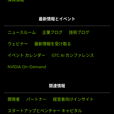
Game Ready Driver Release Notes (v347.09)
GeForce
600M Series (Notebooks)
Control Panel User's Guide
GeForce
GTX 680MX,
GeForce
GTX 680M,
GeForce
GTX
最新情報とイベント
675MX,
GeForce
GTX 675M,
GeForce
GTX 670MX,
GeForce
GTX 670M,
GeForce
GTX 660M,
GeForce
GT 650M,
GeForce
GT 645M,
GeForce
GT 640M,
GeForce
GT 640M
ニュースルーム
企業ブログ
技術ブログ
LE,
GeForce
GT 635M,
GeForce
GT 630M,
GeForce
GT 625M,
ウェビナー
最新情報を受け取る
GeForce
GT 620M,
GeForce
610M
イベント カレンダー
GTC AI カンファレンス
GeForce
500M Series (Notebooks)
GeForce
GTX 580M,
GeForce
GTX 570M,
GeForce
GTX
NVIDIA On-Demand
560M,
GeForce
GT 555M,
GeForce
GT 550M,
GeForce
GT
540M,
GeForce
GT 525M,
GeForce
GT 520M,
GeForce
GT
520MX
関連情報
GeForce
400M Series (Notebooks)
GeForce
GTX 485M,
GeForce
GTX 480M,
GeForce
GTX
開発者
パートナー
経営者向けインサイト
470M,
GeForce
GTX 460M,
GeForce
GT 445M,
GeForce
GT
スタートアップとベンチャー キャピタル
435M,
GeForce
GT 425M,
GeForce
GT 420M,
GeForce
GT