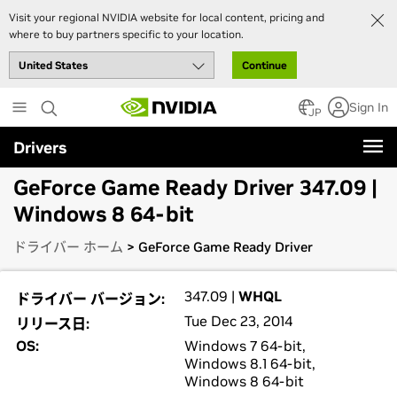
Visit your regional NVIDIA website for local content, pricing and
where to buy partners specific to your location.
Continue
Skip
Sign In
to
JP
main
Drivers
content
GeForce Game Ready Driver 347.09 |
Windows 8 64-bit
ドライバー ホーム
> GeForce Game Ready Driver
347.09 |
WHQL
ドライバー バージョン:
Tue Dec 23, 2014
リリース日:
OS:
Windows 7 64-bit,
Windows 8.1 64-bit,
Windows 8 64-bit