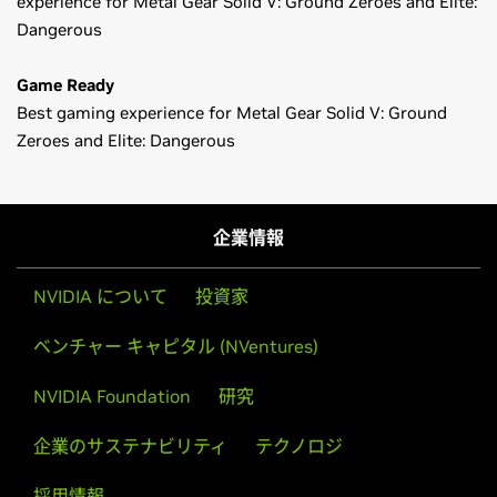
experience for Metal Gear Solid V: Ground Zeroes and Elite:
Dangerous
Game Ready
Best gaming experience for Metal Gear Solid V: Ground
Zeroes and Elite: Dangerous
GeForce
900M Series (Notebooks)
Exceptions:
GeForce
GTX 980M,
GeForce
GTX 970M
Notebooks supporting Hybrid Power technology are not
GeForce
800M Series (Notebooks)
企業情報
supported (NVIDIA Optimus technology is supported).
The following Sony VAIO notebooks are included in the
GeForce
GTX 880M,
GeForce
GTX 870M,
GeForce
GTX
Verde notebook program: Sony VAIO F Series with
860M,
GeForce
GTX 850M,
GeForce
840M,
GeForce
830M,
NVIDIA について
投資家
NVIDIA GeForce 310M, GeForce GT 330M, GeForce GT
GeForce
820M,
GeForce
810M
425M, GeForce GT 520M or GeForce GT 540M. Other
ベンチャー キャピタル (NVentures)
Sony VAIO notebooks are not included (please contact
GeForce
700M Series (Notebooks)
Sony for driver support).
GeForce
GTX 780M,
GeForce
GTX 770M,
GeForce
GTX
NVIDIA Foundation
研究
Fujitsu notebooks are not included (Fujitsu Siemens
765M,
GeForce
GTX 760M,
GeForce
GT 755M,
GeForce
GT
notebooks are included).
企業のサステナビリティ
テクノロジ
750M,
GeForce
GT 745M,
GeForce
GT 740M,
GeForce
GT
735M,
Release Notes:
GeForce
GT 730M,
GeForce
GT 720M,
GeForce
710M
採用情報