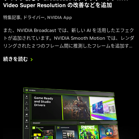
Video Super Resolution の改善などを追加
特集記事
ドライバー
NVIDIA App
また、NVIDIA Broadcast では、新しい AI を活用したエフェク
トが追加されています。NVIDIA Smooth Motion では、レンダ
リングされた 2 つのフレーム間に推測したフレームを追加する
ことで、多くのゲームでよりスムーズなゲームプレイを実現す
続きを読む
るドライバー ベースの AI モデルが導入されています。また、
Advanced Optimus とマルチ ディスプレイ管理用のコントロー
ル パネルのオプションが利用できるようになりました。