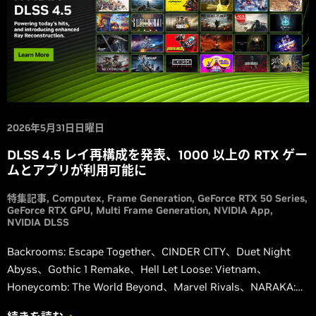
2026年5月31日日曜日
DLSS 4.5 レイ再構成を発表、1000 以上の RTX ゲー
ムとアプリが利用可能に
特集記事
Computex
Frame Generation
GeForce RTX 50 Series
GeForce RTX GPU
Multi Frame Generation
NVIDIA App
NVIDIA DLSS
Backrooms: Escape Together、CINDER CITY、Duet Night
Abyss、Gothic 1 Remake、Hell Let Loose: Vietnam、
Honeycomb: The World Beyond、Marvel Rivals、NARAKA:
BLADEPOINT、Phantom Blade Zero、Squad、Where Winds