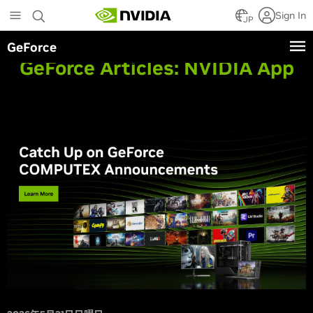
Skip
Sign In
to
JP
main
GeForce
content
GeForce Articles:
NVIDIA App