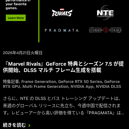
2026年4月21日火曜日
『Marvel Rivals』GeForce 特典とシーズン 7.5 が提
供開始、DLSS マルチ フレーム生成を搭載
特集記事
Frame Generation
GeForce RTX 50 Series
GeForce
RTX GPU
Multi Frame Generation
NVIDIA App
NVIDIA DLSS
さらに、NTE の DLSS とパス トレーシング アップデートは、
来週のグローバル リリースに先立ち、今週中国で配信されま
す。レビューアーから高い評価を得ている『PRAGMATA』は現
在発売中です。また、『‘83』は今週配信予定で、DLSS マルチ
続きを読む
フレーム生成に対応します。『Sudden Strike 5』は DLSS 超解