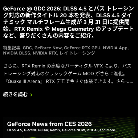
GeForce @ GDC 2026: DLSS 4.5 とパス トレーシン
グ対応の新作タイトル 20 本を発表、DLSS 4.5 ダイ
ナミック マルチフレーム生成が 3 月 31 日に提供開
始、RTX Remix や Mega Geometry のアップデート
など、盛りだくさんの内容をご紹介。
特集記事
GDC
GeForce Now
GeForce RTX GPU
NVIDIA App
NVIDIA DLSS
NVIDIA RTX
レイ トレーシング
さらに、RTX Remix の高度なパーティクル VFX により、パス
トレーシング対応のクラシックゲーム MOD がさらに進化。
『Quake III Arena』 RTX デモで今すぐ体験できます。さらに、
新しい Game Ready ドライバーがリリース、GeForce NOW の
続きを読む
VR ヘッドセット対応など、最新情報が満載です！