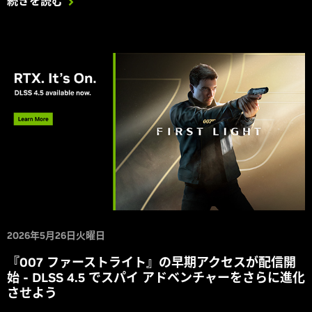
続きを読む
Meet はすべて、第 2 世代 Transformer ベースの超解像度やダ
イナミック マルチ フレーム生成などの最新 DLSS 4.5 機能のネ
イティブ統合にアップグレードされます。
2026年5月26日火曜日
『007 ファーストライト』の早期アクセスが配信開
始 - DLSS 4.5 でスパイ アドベンチャーをさらに進化
させよう