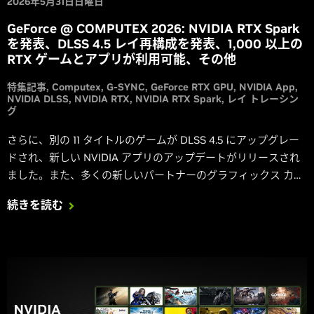
2026年5月31日日曜日
GeForce @ COMPUTEX 2026: NVIDIA RTX Spark
を発表、DLSS 4.5 レイ再構成を発表、1,000 以上の
RTX ゲームとアプリが利用可能、その他
特集記事
Computex
G-SYNC
GeForce RTX GPU
NVIDIA App
NVIDIA DLSS
NVIDIA RTX
NVIDIA RTX Spark
レイ トレーシン
グ
さらに、別の 11 タイトルのゲームが DLSS 4.5 にアップグレー
ドされ、新しい NVIDIA アプリのアップデートがリリースされ
ました。また、多くの新しいパートナーのグラフィックス カー
ド、ノート PC、システム、G-SYNC Compatible ディスプレイ
続きを読む
が公開され、RTX および DGX エコシステム全体でローカル AI
エージェントがより高速で、よりスマートに、より安全になり
ました。