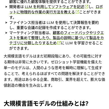
顧客に優れた顧客体験を提供することができます。
開発者は
LLM を利用してソフトウェアを記述
し、
ロボ
ットに物理的な作業の実行方法を教える
ことができま
す。
ファイナンス担当者は LLM を使用して決算報告を要約
し、重要な会議の記録を作成することができます。
マーケティング担当者は、
顧客のフィードバックやリクエ
ストを集めて整理したり、製品の説明に基づいて製品をカ
テゴリに分類したりするため
に LLM を学習させること
ができます。
大規模言語モデルはまだ初期段階にあり、その可能性に対す
る期待は非常に大きいです。ゼロショット学習機能を備えた
単一のモデルは、人間のような思考を瞬時に理解して生成す
ることで、考えられるほぼすべての問題を解決することができ
ます。用途はあらゆる企業、商取引、業界を超えて、膨大な価
値創造の機会を生み出します。
大規模言語モデルの仕組みとは?