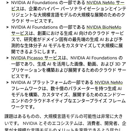
NVIDIA AI Foundations の一部である
NVIDIA NeMo サー
ビス
は、企業のハイパー パーソナライゼーションとインテ
リジェントな大規模言語モデルの大規模な展開のためのク
ラウド サービスです。
NVIDIA AI Foundations の一部である
NVIDIA BioNeMo
サービス
は、創薬における生成 AI 向けのクラウド サービ
スで、研究者がドメイン固有の最先端の生成 AI および予
測的な生体分子 AI モデルをカスタマイズして大規模に展
開できるようにします。
NVIDIA Picasso サービス
は、NVIDIA AI Foundations の
一部であり、生成 AI を活用した画像、動画、および 3D ア
プリケーションを構築および展開するためのクラウド サー
ビスです。
NVIDIA AI プラットフォームの一部である
NVIDIA NeMo
フレームワークは、数十億のパラメーターを持つ生成 AI
モデルを構築、カスタマイズ、展開するためのエンドツー
エンドのクラウドネイティブなエンタープライズ フレーム
ワークです。
課題はあるものの、大規模言語モデルの可能性は非常に大き
いです。 NVIDIA とそのエコシステムは、消費者、開発者、企
業が大規模な言語モデルのメリットを享受できるよう尽力し