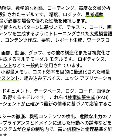
題解決、数学的な推論、コーディング、高度な文書分析
設計されたモデルです。 精度、ロジック、
思考連鎖
推論
が必要な場合で優れた性能を発揮します。
学習されたパターンに基づいて、テキスト、コード、画
テンツを生成するようにトレーニングされた
大規模言語
ポート、コンテンツ作成、要約、レポート生成、ワークフロ
、画像、動画、グラフ、その他の構造化または視覚化さ
成するマルチモーダル モデルです。 ロボティクス、
ェント
などで一般的に使用されています。
小容量メモリ、コスト効率を目的に最適化された軽量
アシスタント
、組み込みデバイス、エッジ アプリケーショ
、ドキュメント、データベース、ログ、コード、画像か
、取得するモデルです。 これらは
検索拡張生成
(RAG)
ージェントが正確かつ最新の情報に基づいて応答するこ
リシーの徹底、機密コンテンツの検出、危険な出力のフ
ンプライアンスとドメインに適した行動への誘導などを
 システムが企業の制約内で、高い信頼性と倫理基準を維
ます。