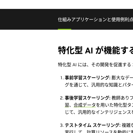
仕組み
アプリケーションと使用例
利
特化型 AI が機能
特化型 AI には、その開発を促進する 
事前学習スケーリング:
膨大なデー
グを通じて、汎用的な知識とパタ
事後学習スケーリング:
教師ありフ
習
、
合成データ
を用いた特化型タ
じて、汎用的なインテリジェンス
テストタイム スケーリング:
複雑
実行して、
計算リソースを動的に