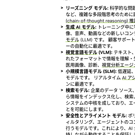
リーズニング モデル:
科学的な問
など、複雑な多段階思考のために
(chain-of-thought reasoning) 
生成 AI モデル
:
トレーニング中に
像、音声、動画などの新しいコン
モデル
(LLM) です。 顧客サ
ーの自動化に最適です。
視覚言語モデル
(VLM):
テキスト
れたフォーマットで情報を理解・生
医用画像、診断、
視覚分析エージ
小規模言語モデル (SLM):
低遅延、
モデルです。 リアルタイム
AI 
ンに最適です。
検索モデル:
企業のデータ ソース
ら情報をインデックス化し、検索
システムの中核を成しており、エ
とを可能にします。
安全性とアライメント モデル:
ポ
ィルタリング、エージェントのコ
行うモデルです。これにより、AI
持しながら動作することを保証し