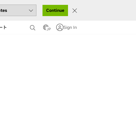
Continue
ート
Sign In
JP