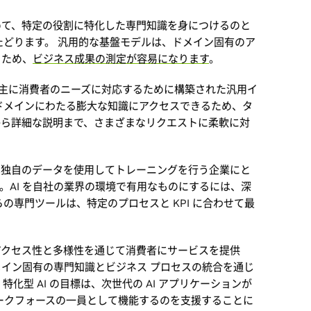
めて、特定の役割に特化した専門知識を身につけるのと
をたどります。 汎用的な基盤モデルは、ドメイン固有のア
るため、
ビジネス成果の測定が容易になります
。
ity は、主に消費者のニーズに対応するために構築された汎用イ
ドメインにわたる膨大な知識にアクセスできるため、タ
から詳細な説明まで、さまざまなリクエストに柔軟に対
は独自のデータを使用してトレーニングを行う企業にと
。AI を自社の業界の環境で有用なものにするには、深
の専門ツールは、特定のプロセスと KPI に合わせて最
アクセス性と多様性を通じて消費者にサービスを提供
イン固有の専門知識とビジネス プロセスの統合を通じ
化型 AI の目標は、次世代の AI アプリケーションが
ークフォースの一員として機能するのを支援することに