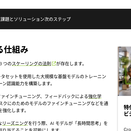
点
課題とソリューション
次のステップ
する仕組み
3 つの
スケーリングの法則
が存在します。
タセットを使用した大規模な基盤モデルのトレーニン
ーン認識能力を構築します。
ァインチューニング、フィードバックによる
強化学
スクにのためのモデルのファインチューニングなどを通
特
を強化します。
ビ
な
リーズニング
を行う際、AI モデルが「長時間思考」を
Cr
割り当てることを可能にします。