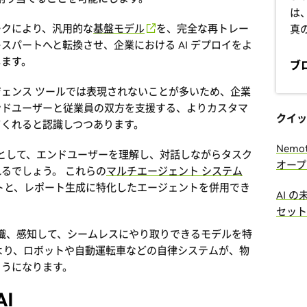
は
ークにより、汎用的な
基盤モデル
を、完全な再トレー
真
スパートへと転換させ、企業における AI デプロイをよ
します。
ブ
ェンス ツールでは表現されないことが多いため、企業
ンドユーザーと従業員の双方を支援する、よりカスタマ
クイッ
てくれると認識しつつあります。
Nemo
として、エンドユーザーを理解し、対話しながらタスク
オープ
るでしょう。 これらの
マルチエージェント システム
ントと、レポート生成に特化したエージェントを併用でき
AI 
セット
識、感知して、シームレスにやり取りできるモデルを特
より、ロボットや自動運転車などの自律システムが、物
ようになります。
AI