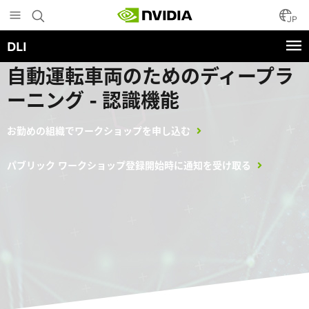
Skip
to
JP
main
DLI
content
インストラクターによるワークショップ
自動運転車両のためのディープラ
ーニング - 認識機能
お勤めの組織でワークショップを申し込む
パブリック ワークショップ登録開始時に通知を受け取る