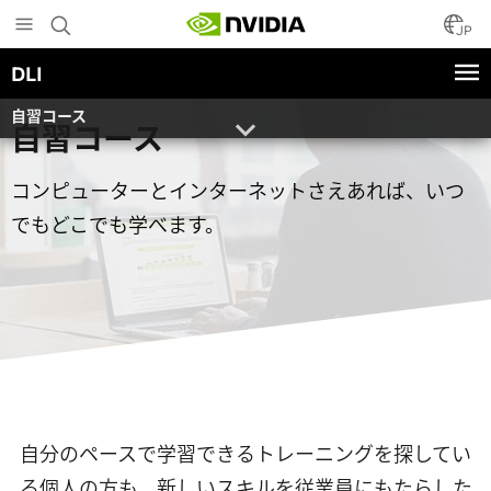
Skip
to
JP
main
DLI
content
自習コース
自習コース
コンピューターとインターネットさえあれば、いつ
でもどこでも学べます。
自分のペースで学習できるトレーニングを探してい
る個人の方も、新しいスキルを従業員にもたらした