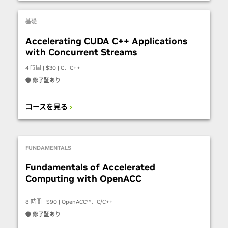
基礎
Accelerating CUDA C++ Applications
with Concurrent Streams
4 時間 | $30 | C、C++
修了証あり
コースを見る
FUNDAMENTALS
Fundamentals of Accelerated
Computing with OpenACC
8 時間 | $90 | OpenACC™、C/C++
修了証あり