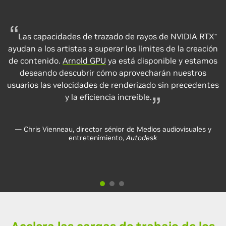
Las capacidades de trazado de rayos de NVIDIA RTX
™
ayudan a los artistas a superar los límites de la creación
de contenido.
Arnold GPU
ya está disponible y estamos
deseando descubrir cómo aprovecharán nuestros
usuarios las velocidades de renderizado sin precedentes
y la eficiencia increíble.
— Chris Vienneau, director sénior de Medios audiovisuales y
entretenimiento,
Autodesk
Uno de los mayores desafíos en la producción virtual
Para Cinesite fue un orgullo ser uno de los primeros
es lograr una iluminación físicamente precisa en tiempo
partners de NVIDIA en la plataforma RTX, pero nunca