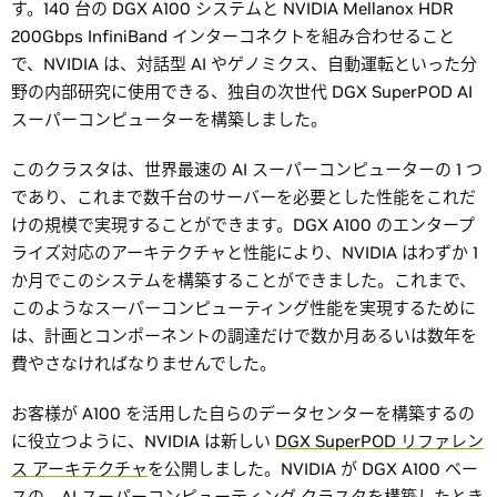
す。140 台の DGX A100 システムと NVIDIA Mellanox HDR
200Gbps InfiniBand インターコネクトを組み合わせること
で、NVIDIA は、対話型 AI やゲノミクス、自動運転といった分
野の内部研究に使用できる、独自の次世代 DGX SuperPOD AI
スーパーコンピューターを構築しました。
このクラスタは、世界最速の AI スーパーコンピューターの 1 つ
であり、これまで数千台のサーバーを必要とした性能をこれだ
けの規模で実現することができます。DGX A100 のエンタープ
ライズ対応のアーキテクチャと性能により、NVIDIA はわずか 1
か月でこのシステムを構築することができました。これまで、
このようなスーパーコンピューティング性能を実現するために
は、計画とコンポーネントの調達だけで数か月あるいは数年を
費やさなければなりませんでした。
お客様が A100 を活用した自らのデータセンターを構築するの
に役立つように、NVIDIA は新しい
DGX SuperPOD リファレン
ス アーキテクチャ
を公開しました。NVIDIA が DGX A100 ベー
スの AI スーパーコンピューティング クラスタを構築したとき