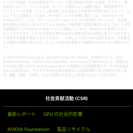
クノロジの改良、NVIDIA製品やパートナー企業の製品の市場への浸透、デザイン・製
造あるいはソフトウェアの欠陥、ユーザーの嗜好および需要の変化、業界標準やイン
ターフェイスの変更、システム統合時に当社製品および技術の予期せぬパフォーマンス
により生じる損失などを含み、その他のリスクの詳細に関して は、Form 10-K での
NVIDIA のアニュアル レポートならびに Form 10-Q での四半期レポートなど、米証券
取引委員会 (SEC) に提出されている NVIDIA の報告書に適宜記載されます。SEC への提
出書類は写しが NVIDIA の Web サイトに掲載されており、NVIDIA から無償で入手す
ることができます。これらの将来予測的な記述は発表日時点の見解に基づくものであっ
て将来的な業績を保証するものではなく、法律による定めがある場合を除き、今後発生
する事態や環境の変化に応じてこれらの記述を更新する義務を NVIDIA は一切負いませ
ん。
© 2020 NVIDIA Corporation. All rights reserved. NVIDIA、NVIDIA のロゴ、DGX、
NVIDIA DGX A100、NVIDIA DGX SuperPod、NVLink および NVSwitch は、米国およ
びその他の国における NVIDIA Corporation の商標または登録商標です。その他の会社
名および製品名は、それぞれの所有企業の商標または登録商標である可能性がありま
す。機能、価格、可用性、および仕様は予告なしに変更されることがあります。
社会貢献活動 (CSR)
最新レポート
GPU の社会的影響
NVIDIA Foundation
製品リサイクル