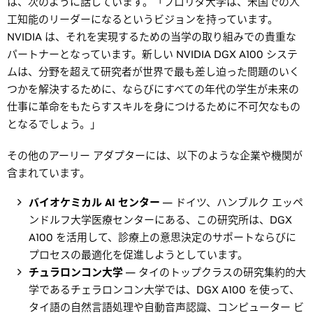
は、次のように話しています。「フロリダ大学は、米国での人
工知能のリーダーになるというビジョンを持っています。
NVIDIA は、それを実現するための当学の取り組みでの貴重な
パートナーとなっています。新しい NVIDIA DGX A100 システ
ムは、分野を超えて研究者が世界で最も差し迫った問題のいく
つかを解決するために、ならびにすべての年代の学生が未来の
仕事に革命をもたらすスキルを身につけるために不可欠なもの
となるでしょう。」
その他のアーリー アダプターには、以下のような企業や機関が
含まれています。
バイオケミカル AI センター
— ドイツ、ハンブルク エッペ
ンドルフ大学医療センターにある、この研究所は、DGX
A100 を活用して、診療上の意思決定のサポートならびに
プロセスの最適化を促進しようとしています。
チュラロンコン大学
— タイのトップクラスの研究集約的大
学であるチェラロンコン大学では、DGX A100 を使って、
タイ語の自然言語処理や自動音声認識、コンピューター ビ