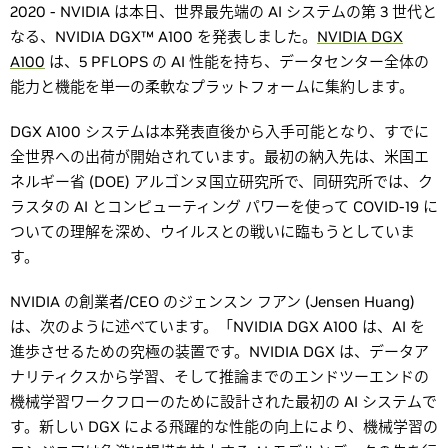
2020 - NVIDIA は本日、世界最先端の AI システムの第 3 世代と
なる、NVIDIA DGX™ A100 を発表しました。
NVIDIA DGX
A100
は、5 PFLOPS の AI 性能を持ち、データセンター全体の
能力と機能を単一の柔軟なプラットフォームに集約します。
DGX A100 システムは本発表直後から入手可能となり、すでに
全世界への出荷が開始されています。最初の納入先は、米国エ
ネルギー省 (DOE) アルゴンヌ国立研究所で、同研究所では、ク
ラスタの AI とコンピューティング パワーを使って COVID-19 に
ついての理解を深め、ウイルスとの戦いに臨もうとしていま
す。
NVIDIA の創業者/CEO のジェンスン フアン (Jensen Huang)
は、次のように述べています。「NVIDIA DGX A100 は、AI を
進歩させるための究極の装置です。NVIDIA DGX は、データア
ナリティクスから学習、そして推論までのエンドツーエンドの
機械学習ワークフローのために設計された最初の AI システムで
す。新しい DGX による飛躍的な性能の向上により、機械学習の