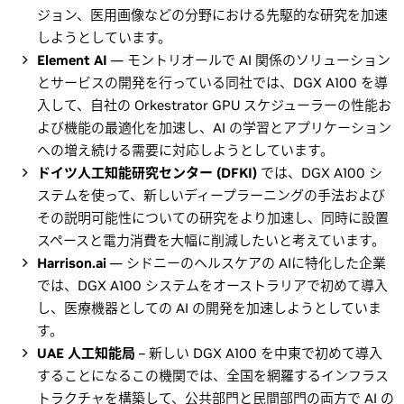
ジョン、医用画像などの分野における先駆的な研究を加速
しようとしています。
Element AI
— モントリオールで AI 関係のソリューション
とサービスの開発を行っている同社では、DGX A100 を導
入して、自社の Orkestrator GPU スケジューラーの性能お
よび機能の最適化を加速し、AI の学習とアプリケーション
への増え続ける需要に対応しようとしています。
ドイツ人工知能研究センター (DFKI)
では、DGX A100 シ
ステムを使って、新しいディープラーニングの手法および
その説明可能性についての研究をより加速し、同時に設置
スペースと電力消費を大幅に削減したいと考えています。
Harrison.ai
— シドニーのヘルスケアの AIに特化した企業
では、DGX A100 システムをオーストラリアで初めて導入
し、医療機器としての AI の開発を加速しようとしていま
す。
UAE 人工知能局
– 新しい DGX A100 を中東で初めて導入
することになるこの機関では、全国を網羅するインフラス
トラクチャを構築して、公共部門と民間部門の両方で AI の