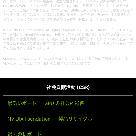
提出されている NVIDIA の報告書に適宜記載されます。SEC への提出書類は写しが
NVIDIA の Web サイトに掲載されており、NVIDIA から無償で入手することができま
す。これらの将来予測的な記述は発表日時点の見解に基づくものであって将来的な業績
を保証するものではなく、法律による定めがある 場合を除き、今後発生する事態や環
境の変化に応じてこれらの記述を更新する義務を NVIDIA は一切負いません。
©2021 NVIDIA Corporation. All rights reserved. NVIDIA、NVIDIA のロゴ、CUDA およ
び NVIDIA-Certified Systemsは、米国およびその他の国における NVIDIA Corporation
の商標または登録商標です。その他の会社名および製品名は、それぞれの所有企業の商
標または登録商標である可能性があります。機能、価格、利用の可否および仕様は予告
なく変更される場合があります。
VMware vSphere および VMware vSAN は、米国およびその他の管轄地域における
VMware Inc. またはその子会社の商標または登録商標です。
社会貢献活動 (CSR)
最新レポート
GPU の社会的影響
NVIDIA Foundation
製品リサイクル
過去のレポート