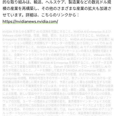
的な取り組みは、輸送、ヘルスケア、製造業などの数兆ドル規
模の産業を再構築し、その他のさまざまな産業の拡大も加速さ
せています。詳細は、こちらのリンクから：
https://nvidianews.nvidia.com/
NVIDIA があらゆる業界で AI の活用を可能にすること、NVIDIA AI Enterprise および
VMware vSAN の利益、性能、機能、能力、およびこれらができること、NVIDIA AI
Enterprise がお客様に AI の活用を拡大させること、NVIDIA AI Enterprise が企業に AI
ソリューションの開発と大規模なデータセンターの管理における同じツールでの AI の
サポートを提供すること、NVIDIA AI Enterprise がお客様に AI モデルの開発時間の削
減と、スケールアウトと同じレベルでの AI アプリケーションの導入と管理を可能とす
ること、企業がインフラストラクチャの刷新方法を模索していること、VMware のお
客様に、データセンターでの AI の速やかな対応と AI 対応インフラストラクチャの導入
を可能にすること、お客様が NVIDIA AI Enterprise を使用すること、AI がデータ主導
のサービスで重要な役割を果たすこと、Optum が自社のワークロードを強化し AI の
導入が可能になること、ノードを横断して拡大するNVIDIA AI Enterprise の能力、お
よびその影響、VMware vSphere 7の認証およびその影響、およびNVIDIA AI
Enterprise の価格、利用の可否とそのサポートなど、本プレスリリースにおける一定
の記載は将来の見通しに関する記述であり、予測とは著しく異なる結果を生ずる可能
性があるリスクと不確実性を伴っています。かかるリスクと不確実性は、世界的な経済
環境、サードパーティに依存する製品の製造・組立・梱包・試験、技術開発および競合
による影響、新しい製品やテクノロジの開発あるいは既存の製品やテクノロジの改良、
NVIDIA製品やパートナー企業の製品の市場への浸透、デザイン・製造あるいはソフト
ウェアの欠陥、ユーザーの嗜好および需要の変化、業界標準やインターフェイスの変
更、システム統合時に当社製品および技術の予期せぬパフォーマンスにより生じる損
失などを含み、その他のリスクの詳細に関しては、Form 10-K での NVIDIA のアニュア
ル レポートならびに Form 10-Q での四半期レポートなど、米証券取引委員会 (SEC) に