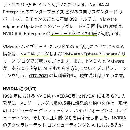
ット当たり 3,595 ドルで入手いただけます。NVIDIA AI
Enterprise のエンタープライズ ビジネス向けスタンダード サ
ポートは、ライセンスごとに年間 899 ドルです。VMware
vSphere 7 Update 2 へのアップグレードを計画中のお客様は、
NVIDIA AI Enterprise の
アーリーアクセスの申請
が可能です。
VMware ハイブリッド クラウドでの AI 活用についてさらなる
情報は、
NVIDIA ブログ
および
VMware vSphere 7 Update 2 リ
リース ブログ
でご覧いただけます。また、NVIDIA と VMware
が、あらゆる企業に AI をもたらす方法についてプレゼンテーシ
ョンを行う、
GTC 2021
の無料登録も、現在受け付けています。
NVIDIA について
1999 年における
NVIDIA
(NASDAQ表示: NVDA) による GPU の
発明は、PC ゲーミング市場の成長に爆発的な拍車をかけ、現代
のコンピューター グラフィックス、ハイパフォーマンス コンピ
ューティング、そして人工知能 (AI) を再定義しました。NVIDIA
のアクセラレーテッド コンピューティングと AI における先駆