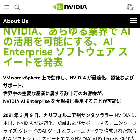
Skip
to
JP
main
About Us
content
NVIDIA、あらゆる業界で AI
の活用を可能にする、AI
Enterprise ソフトウェア ス
イートを発表
VMware vSphere 上で動作し、NVIDIA が最適化、認証および
サポート。
世界中の主要な産業に属する数十万のお客様が、
NVIDIA AI Enterprise を大規模に採用することが可能に
2021 年 3 月 9 日、カリフォルニア州サンタクララ
— NVIDIA は
本日、NVIDIA が最適化、認証およびサポートする、エンタープ
ライズ グレードのAI ツールとフレームワークで構成された総合
的なソフトウェア スイートである
NVIDIA
AI Enterprise
を発表
®