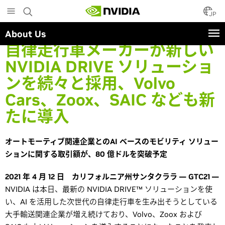
Skip
to
JP
main
About Us
content
自律走行車メーカーが新しい
NVIDIA DRIVE ソリューショ
ンを続々と採用、Volvo
Cars、Zoox、SAIC なども新
たに導入
オートモーティブ関連企業とのAI ベースのモビリティ ソリュー
ションに関する取引額が、80 億ドルを突破予定
2021 年 4 月 12 日 カリフォルニア州サンタクララ — GTC21 —
NVIDIA は本日、最新の NVIDIA DRIVE™ ソリューションを使
い、AI を活用した次世代の自律走行車を生み出そうとしている
大手輸送関連企業が増え続けており、Volvo、Zoox および