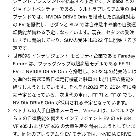
ジェント アシスタントを搭載する予定です。Alibaba との
ジョイントベンチャーである、ウルトラプレミアム車の IM
ブランドでは、NVIDIA DRIVE Orin を搭載した長距離対応
の EV を提供し、セダンと SUV では自律駐車や他の自動運
転機能が備わる予定になっています。現在、セダンの受注
はすでに開始しており、SUVの受注は2022 年に開始する予
定です。
世界的なインテリジェント モビリティ企業である Faraday
Future は、フラッグシップの超高級モデルである FF 91
EV に NVIDIA DRIVE Orin を搭載し、2022 年の発売時には
先進的な高速道路自律走行機能と駐車および出庫の機能を
確立しようとしています。それぞれ2023 年と 2024 年に発
売予定となっている、次世代の車両、FF 71 と FF 81 でも、
NVIDIA DRIVE Orin が採用される予定となっています。
ベトナムの大手自動車メーカー、VinFast は、レベル 2 か
ら 3 の自律機能を備えたインテリジェント EV の VF e34,
VF e35 および VF e36 の大量生産を開始しようとしていま
す。同社のプレミアムな EV モデルでは、NVIDIA DRIVE