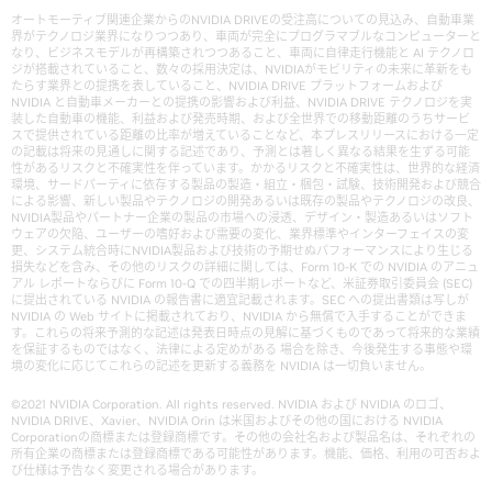
オートモーティブ関連企業からのNVIDIA DRIVEの受注高についての見込み、自動車業
界がテクノロジ業界になりつつあり、車両が完全にプログラマブルなコンピューターと
なり、ビジネスモデルが再構築されつつあること、車両に自律走行機能と AI テクノロ
ジが搭載されていること、数々の採用決定は、NVIDIAがモビリティの未来に革新をも
たらす業界との提携を表していること、NVIDIA DRIVE プラットフォームおよび
NVIDIA と自動車メーカーとの提携の影響および利益、NVIDIA DRIVE テクノロジを実
装した自動車の機能、利益および発売時期、および全世界での移動距離のうちサービ
スで提供されている距離の比率が増えていることなど、本プレスリリースにおける一定
の記載は将来の見通しに関する記述であり、予測とは著しく異なる結果を生ずる可能
性があるリスクと不確実性を伴っています。かかるリスクと不確実性は、世界的な経済
環境、サードパーティに依存する製品の製造・組立・梱包・試験、技術開発および競合
による影響、新しい製品やテクノロジの開発あるいは既存の製品やテクノロジの改良、
NVIDIA製品やパートナー企業の製品の市場への浸透、デザイン・製造あるいはソフト
ウェアの欠陥、ユーザーの嗜好および需要の変化、業界標準やインターフェイスの変
更、システム統合時にNVIDIA製品および技術の予期せぬパフォーマンスにより生じる
損失などを含み、その他のリスクの詳細に関しては、Form 10-K での NVIDIA のアニュ
アル レポートならびに Form 10-Q での四半期レポートなど、米証券取引委員会 (SEC)
に提出されている NVIDIA の報告書に適宜記載されます。SEC への提出書類は写しが
NVIDIA の Web サイトに掲載されており、NVIDIA から無償で入手することができま
す。これらの将来予測的な記述は発表日時点の見解に基づくものであって将来的な業績
を保証するものではなく、法律による定めがある 場合を除き、今後発生する事態や環
境の変化に応じてこれらの記述を更新する義務を NVIDIA は一切負いません。
©2021 NVIDIA Corporation. All rights reserved. NVIDIA および NVIDIA のロゴ、
NVIDIA DRIVE、Xavier、NVIDIA Orin は米国およびその他の国における NVIDIA
Corporationの商標または登録商標です。その他の会社名および製品名は、それぞれの
所有企業の商標または登録商標である可能性があります。機能、価格、利用の可否およ
び仕様は予告なく変更される場合があります。